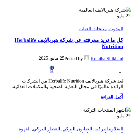
25
مايو
المدونة
,
منتجات العناية
كل ما تريد معرفته عن شركة هيربالايف Herbalife
Nutrition
25 مايو، 2025
Posted by
Kutaiba Shikhani
12
تُعد شركة هيربالايف Herbalife Nutrition من الشركات
الرائدة عالميًا في مجال التغذية الصحية والمكملات الغذائية،
...
أكمل القراءة
25
مايو
البقلاوة التركية
,
الصابون التركي
,
العطار التركي
,
القهوة