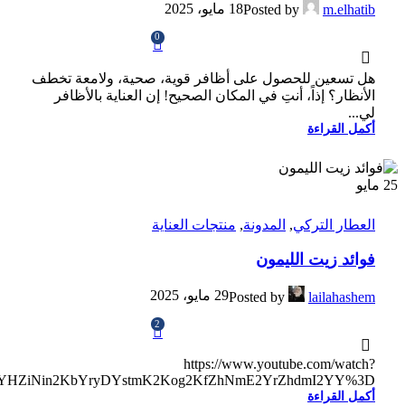
18 مايو، 2025
Posted by
m.elhatib
0
هل تسعين للحصول على أظافر قوية، صحية، ولامعة تخطف
الأنظار؟ إذاً، أنتِ في المكان الصحيح! إن العناية بالأظافر
لي...
أكمل القراءة
25
مايو
العطار التركي
,
المدونة
,
منتجات العناية
فوائد زيت الليمون
29 مايو، 2025
Posted by
lailahashem
2
https://www.youtube.com/watch?
2YHZiNin2KbYryDYstmK2Kog2KfZhNmE2YrZhdmI2YY%3D
أكمل القراءة