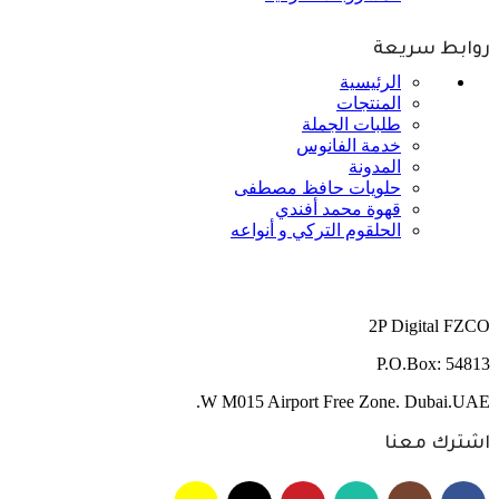
روابط سريعة
الرئيسية
المنتجات
طلبات الجملة
خدمة الفانوس
المدونة
حلويات حافظ مصطفى
قهوة محمد أفندي
الحلقوم التركي و أنواعه
2P Digital FZCO
P.O.Box: 54813
W M015 Airport Free Zone. Dubai.UAE.
اشترك معنا