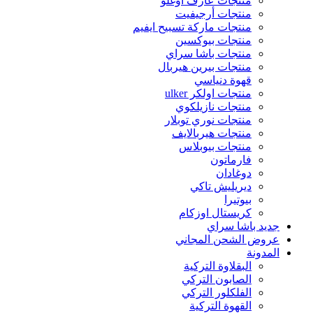
منتجات عارف اوغلو
منتجات أرجيفيت
منتجات ماركة تسبيح ايفيم
منتجات بيوكسين
منتجات باشا سراي
منتجات بيرين هيربال
قهوة دنياسي
منتجات اولكر ulker
منتجات نازيلكوي
منتجات نوري توبلار
منتجات هيربالايف
منتجات بيوبلاس
فارماتون
دوغادان
ديريليش تاكي
بيوتيرا
كريستال اوزكام
جديد باشا سراي
عروض الشحن المجاني
المدونة
البقلاوة التركية
الصابون التركي
الفلكلور التركي
القهوة التركية