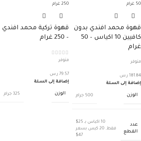
قهوة محمد افندي بدون
قهوة تركية محمد افندي
كافيين 10 اكياس – 50
– 250 غرام
غرام
متوفر
متوفر
79.57
ر.س
181.84
ر.س
إضافة إلى السلة
إضافة إلى السلة
الوزن
325 جرام
الوزن
500 جرام
10 اكياس بـ 25$
عدد
فقط
,
20 كيس بسعر
القطع
47$