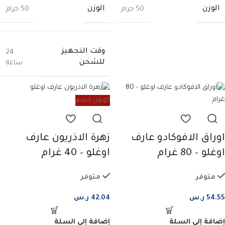
الوزن
الوزن
50 جرام
50 جرام
وقت التجهيز
24
للشحن
ساعة
كوبون خصم
زهرة الاذريون عارف
اوراق الافوكادو عارف
اوغلو – 40 غرام
اوغلو – 80 غرام
متوفر
متوفر
42.04
ر.س
54.55
ر.س
إضافة إلى السلة
إضافة إلى السلة