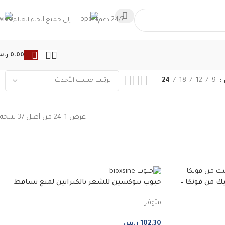
24/7 دعم
إلى جميع أنحاء العالم
0.00
ر.
24
18
12
9
عرض 1–24 من أصل 37 نتيجة
ك من فونكا –
حبوب بيوكسين للشعر بالكيراتين لمنع تساقط
الشعر
متوفر
102.30
ر.س