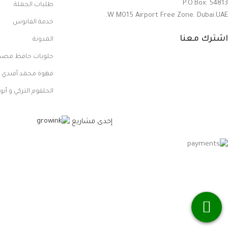
P.O.Box: 54813
طلبات الجملة
W M015 Airport Free Zone. Dubai.UAE.
خدمة الفانوس
اشترك معنا
المدونة
حلويات حافظ مص
قهوة محمد أفندي
الحلقوم التركي و أنو
إحدى مشاريع