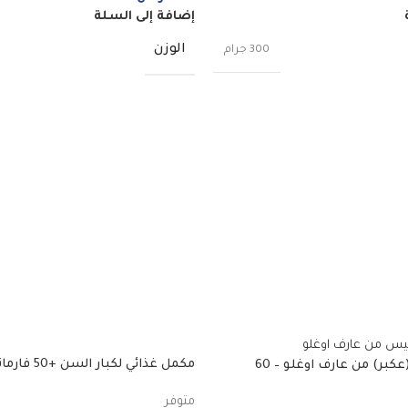
إضافة إلى السلة
الوزن
300 جرام
مكمل غذائي لكبار السن +50 فارماتون
حبوب بروبوليس (عكبر) من عارف اوغلو – 60
متوفر