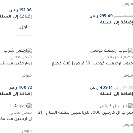
متوفر
192.06
ر.س
295.49
ر.س
إضافة إلى السلة
395.46
ر.س
إضافة إلى السلة
الوزن
خصم
شحن مجاني
شحن مجاني
حبوب ارجيفيت فوكس 30 قرص | ثلاث قطع
3 عبوات
متوفر
متوفر
409.14
ر.س
400.72
ر.س
474.55
ر.س
إضافة إلى السلة
إضافة إلى السلة
شراب ال كارنتين 3000 للرياضيين بنكهة التفاح – 21
شحن مجاني
جرعة
متوفر
عبوتين
متوفر