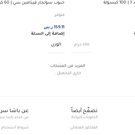
لة
حبوب سولجار فيتامين سي | 60 كبسولة
متوفر
159.11
ر.س
إضافة إلى السلة
الوزن
200 جرام
المزيد من المنتجات
جاري التحميل...
تصفّح أيضاً
عن باشا سرا
الحلويات التركية
عن متجر باشا سر
الفلكلور العثماني
شروط استخدام ا