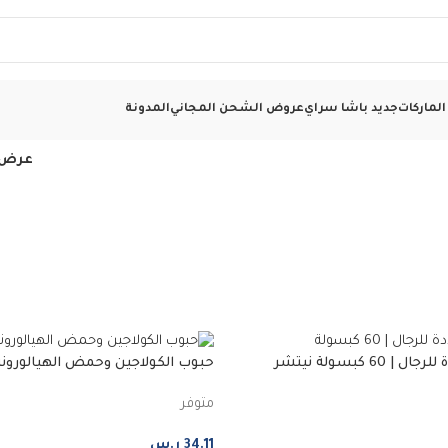
لماركات
جديد باشا سراي
عروض الشحن المجاني
المدونة
عرض
فيتامينات متعددة للرجال | 60 كبسولة نيتشر
حبوب الكولاجين وحمض الهيالوروني
32 حبة
متوفر
34.11
ر.س