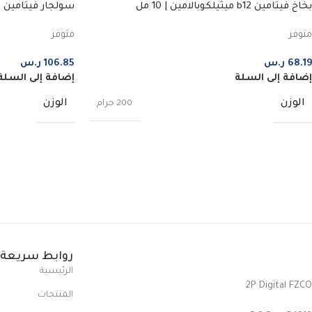
بخاخ فيتامين b12 ميثيلكوبالامين | 10 مل
سولجار فيتامين د 3 | 100 كبسو
متوفر
متوفر
68.19
ر.س
106.85
ر.س
إضافة إلى السلة
إضافة إلى السلة
الوزن
الوزن
200 جرام
روابط سريعة
الرئيسية
2P Digital FZCO
المنتجات