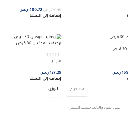
400.72
ر.س
791.45
ر.س
إضافة إلى السلة
ارجيفيت فوكس 30 قرص
متوفر
16
ر.س
127.29
ر.س
إضافة إلى السلة
الوزن
150 جرام
عبوة
,
عبوة والثانية بنصف السعر