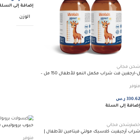
إضافة إلى السلة
الوزن
شحن مجاني
ل-ارجفين فت شراب مكمل النمو للأطفال 150 مل –
عبوتين
متوفر
330.62
ر.س
إضافة إلى السلة
خصم
شحن مجاني
شراب أرجيفيت كلاسيك مولتي فيتامين للأطفال |
كبسولة
متوفر
ثلاث قطع | 150 مل