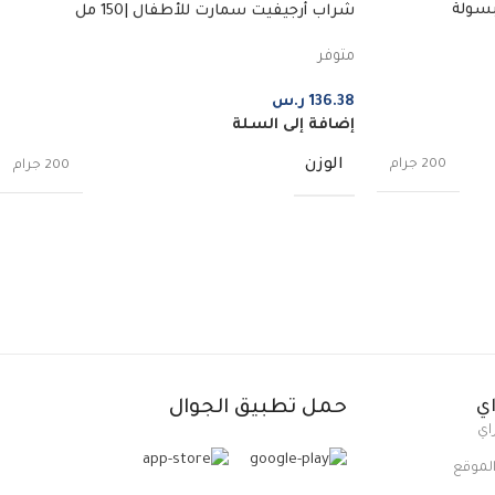
شراب أرجيفيت سمارت للأطفال |150 مل
متوفر
136.38
ر.س
إضافة إلى السلة
الوزن
200 جرام
200 جرام
ي
حمل تطبيق الجوال
اي
لموقع