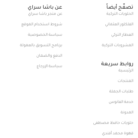
تصفّح أيضاً
عن باشا سراي
الحلويات التركية
عن متجر باشا سراي
الفلكلور العثماني
شروط استخدام الموقع
العطار التركي
سياسة الخصوصية
المشروبات التركية
برنامج التسويق بالعمولة
الدفع والضمان
روابط سريعة
سياسة الإرجاع
الرئيسية
المنتجات
طلبات الجملة
خدمة الفانوس
المدونة
حلويات حافظ مصطفى
قهوة محمد أفندي