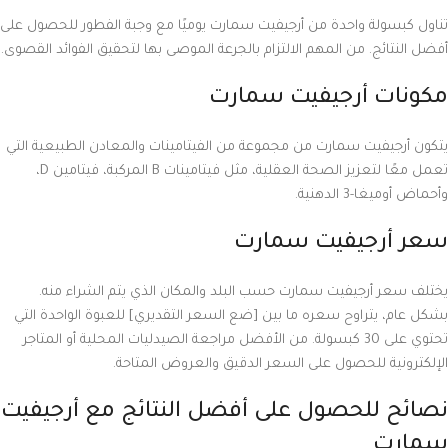
تناول كبسولة واحدة من أرجيفيت سمارت يوميًا مع وجبة الفطور للحصول على
أفضل النتائج. من المهم الالتزام بالجرعة الموصى بها لتحقيق الفوائد القصوى.
مكونات أرجيفيت سمارت
يتكون أرجيفيت سمارت من مجموعة من الفيتامينات والمعادن الطبيعية التي
تعمل معًا لتعزيز الصحة العقلية، مثل فيتامينات B المركبة، فيتامين D،
وأحماض أوميغا-3 الدهنية.
سعر أرجيفيت سمارت
يختلف سعر أرجيفيت سمارت حسب البلد والمكان الذي يتم الشراء منه.
بشكل عام، يتراوح سعره ما بين [ضع السعر التقديري] للعبوة الواحدة التي
تحتوي على 30 كبسولة. من الأفضل مراجعة الصيدليات المحلية أو المتاجر
الإلكترونية للحصول على السعر الدقيق والعروض المتاحة.
نصائح للحصول على أفضل النتائج مع أرجيفيت
سمارت