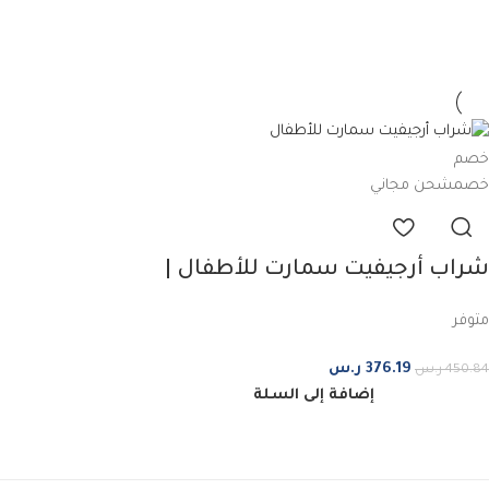
خصم
خصم
شحن مجاني
شراب أرجيفيت سمارت للأطفال |
150 مل | ثلاث قطع
متوفر
376.19
ر.س
450.84
ر.س
إضافة إلى السلة