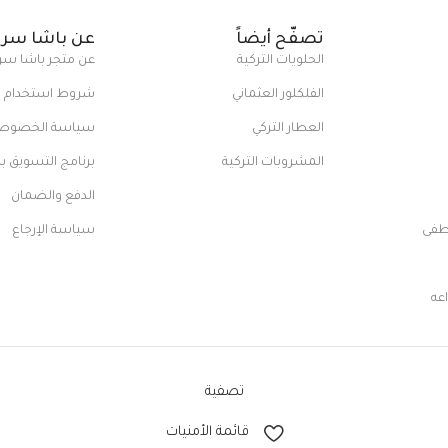
تصفّح أيضاً
عن باشا سرا
الحلويات التركية
عن متجر باشا سر
الفلكلور العثماني
شروط استخدام ا
العطار التركي
سياسة الخصوص
المشروبات التركية
برنامج التسويق ب
الدفع والضمان
طفى
سياسة الإرجاع
اعه
تصفية
قائمة الأمنيات