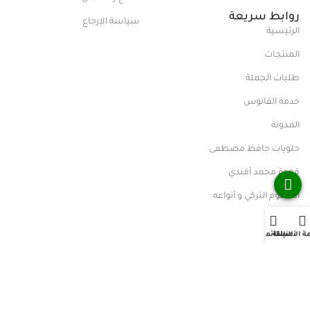
روابط سريعة
سياسة الإرجاع
الرئيسية
المنتجات
طلبات الجملة
خدمة الفانوس
المدونة
حلويات حافظ مصطفى
قهوة محمد أفندي
الحلقوم التركي و أنواعه
ة الأمنيات
السلة
القائمة
2P Digital FZCO
P.O.Box: 54813