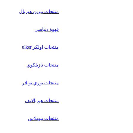
منتجات بيرين هيربال
قهوة دنياسي
منتجات اولكر ulker
منتجات نازيلكوي
منتجات نوري توبلار
منتجات هيربالايف
منتجات بيوبلاس