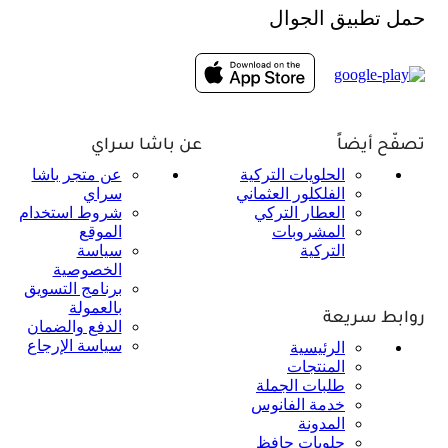
حمل تطبيق الجوال
تصفّح أيضاً
عن باشا سراي
الحلويات التركية
عن متجر باشا
الفلكلور العثماني
سراي
العطار التركي
شروط استخدام
المشروبات
الموقع
التركية
سياسة
الخصوصية
برنامج التسويق
بالعمولة
روابط سريعة
الدفع والضمان
سياسة الإرجاع
الرئيسية
المنتجات
طلبات الجملة
خدمة الفانوس
المدونة
حلويات حافظ