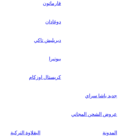
فارماتون
دوغادان
ديريليش تاكي
بيوتيرا
كريستال اوزكام
جديد باشا سراي
عروض الشحن المجاني
المدونة
البقلاوة التركية