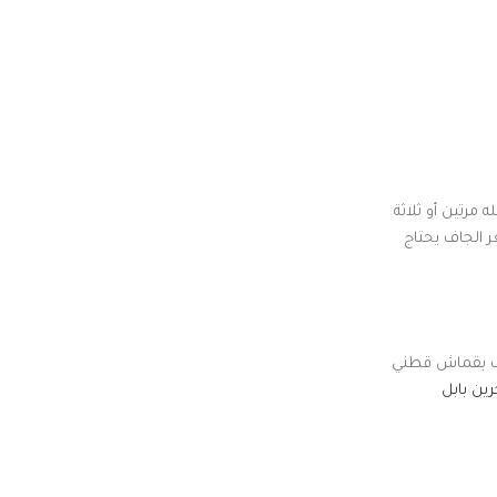
رتين أو ثلاثة
ر الجاف يحتاج
فّف بقماش قطني
ين بابل