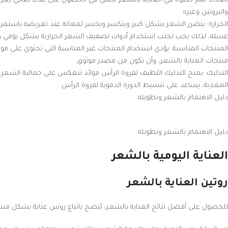
الغذاء: أهم خطوة في العناية بالشعر تكمن في الحصول على غذاء صحي يعزز 
والبروتين وغيره.
الحرارة: يتضرر الشعر بشكل كبير ويتكسر ويخسر لمعانه عند تعريضه باستمرار 
غسله، لذلك يجب تجنب استخدام أدوات تصفيف الشعر الحرارية بشكل يومي وا
المنتجات المناسبة: يؤدي استخدام المنتجات غير المناسبة التي تحتوي على موا
منتجات العناية بالشعر، وأن تكون من مصدر موثوق.
التدليك: يمنح التدليك اللطيف لفروة الرأس فوائد تنعكس على جمالية الشعر 
المغذية، يساعد على تنشيط الدورة الدموية لفروة الرأس.
دليل الاهتمام بالشعر وتطويله
دليل الاهتمام بالشعر وتطويله
العناية اليومية بالشعر
روتين العناية بالشعر
للحصول على أفضل نتائج العناية بالشعر، يُنصح ياتباع روتين عناية بشكل م