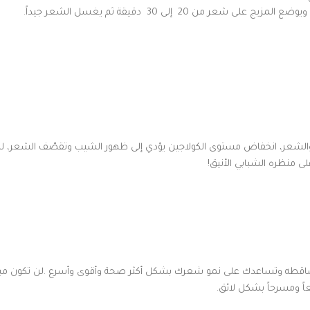
2 إلى 30 دقيقة ثم يغسل الشعر جيداً.
 والشعر، انخفاض مستوى الكولاجين يؤدي إلى ظهور الشيب وتقصّف الشعر، 
ى منظره الشبابي الأنيق!
 العضوية 100٪ لمنع تكسر الشعر وتساقطه وتساعدك على نمو شعرك بشكل أكثر صحة وأقوى وأسرع .لن تكون 
اً ومسرحاً بشكل لائق.