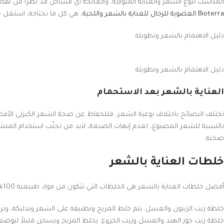
المناسب لنوع الشعر والعناية المتوازنة، ومعالجة أي مشاكل قد تطرأ من تقص
Bioterra العضوية للرجال للعناية بالشعر واللحية
، هي كل ما تحتاجه، استغل خصم 30% مع توصيل في ثلاث
دليل الاهتمام بالشعر وتطويله
دليل الاهتمام بالشعر وتطويله
العناية بالشعر بعد الاستحمام
تختلف النصائح باختلاف نوعية الشعر، فللحفاظ عن صحة الشعر الكيرلي الأفضل أ
بالنسبة للشعر المصبوغ، لعدم إبهات الصبغة، لابد من تجنّب استخدام المن
صحته.
خلطات العناية بالشعر
أفضل خلطات العناية بالشعر هي الخلطات التي تتكون من مواد طبيعية 100%، ومن أبرزها:
خلطة زيت الزيتون والعسل: يتم خلط المزيج وتطبيقه على الشعر وتدليكه، وتركه لمدة تتراوح بين 30 -60 دقيقة، 
خلطة زيت جوز الهند والعسل وزيت الخروع: يخلط المزيج ويسخن قليلاً ليوضع دافئاً على الشعر، ويد