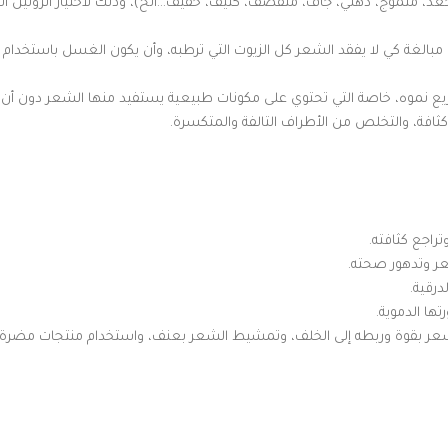
د، متموج، دهني، جاف، متقصف، كثيف، خفيف…الخ)، وذلك لاختيار الروتين ا
بالغة كي لا يفقد الشعر كل الزيوت التي ترطبه، وأن يكون الغسل باستخدام 
يع نموه، خاصة التي تحتوي على مكونات طبيعية يستفيد منها الشعر دون أن 
فة، والتخلص من الأطراف التالفة والمتكسرة.
راجع كثافته.
شعر وتدهور صحته.
درقية.
ها الدموية.
شعر بقوة وربطه إلى الخلف، وتمشيط الشعر بعنف، واستخدام منتجات مضرة 