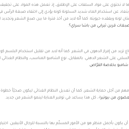
ها لا تحتوي على مواد السلفات على الإطلاق، إذ تعمل هذه المواد على تجفي
بتعاد عن استخدام الماء شديد السخونة كونه يؤدي إلى اختفاء صبغة الرأس 
ونه ويفقده حيويته. كما أنّه لابد من أخذ فترة ما بين صبغ الشعر وتجديد 
غات قرين ثيرابي من باشا سراي؟
.
 تزيد من إفراز الدهون في الشعر. كما أنه لابد من تقليل استخدام البلسم كونه
 السلبي على الشعر الدهني. بالمقابل، نوع الشامبو المناسب، والنظام الغذائي
شامبو بخلاصة القرّاص
.
مهم من أجل حماية الشعر، كما أن تعديل النظام الغذائي ليكون صحيّاً خطوة 
لعضوي من بيوتيرا
-، كل هذا يساعد في توفير العناية لينمو الشعر من جديد.
 يكون بأجمل منظر هو من الأمور المسلّم بها بالنسبة للرجال الأنيقين. اختيار