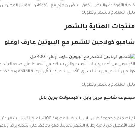
خلطة الأفوكادو والبيض: يخفق البيض ويمزج مع الأفوكادو المقشر المهروس ويوضع المزيج على شعر من 0
دليل الاهتمام بالشعر وتطويله
منتجات العناية بالشعر
شامبو كولاجين للشعر مع البيوتين عارف اوغلو
الكولاجين من أهم بروتينات الجسم والتي تساعد في الحفاظ على صحة الجلد
كولاجين الشعر من باشا ساري تأكّد أن شعرك يتلقّى الرعاية الفائقة ويحافظ عل
دليل الاهتمام بالشعر وتطويله
مجموعة شامبو جرين بابل + كبسولات جرين بابل
تم تصميم مجموعة جرين بابل للشعر
تعد الأفضل من ناحية إطالة الشعر تحديداً، فهو يحافظ على شكله براقاً ولامع