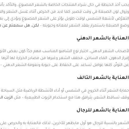
يجب أخذ الحيطة في حال شراء المنتجات الخاصة بالشعر المصبوغ، والتأكد بأن
وزوال لون الصبغة في وقت قصير. كما لابد من الحرص أثناء غسل الشعر والا
التعرّض لأشعة الشمس لوقت طويل يؤثر على الشعر المصبوغ ويؤدي إلى بهتان ل
وضع الصبغة باستمرار يفقد الشعر لمعانه وحيويته –
لكن، هل سمعتم عن صب
العناية بالشعر الدهني
لأصحاب الشعر الدهني، اختيار نوع الشامبو المناسب مهم جدّاً كون بعض الأنواع
إفراز الدهون. الماء الساخن، مجفف الشعر وغيرها من مصادر الحرارة لها أثرها
عن التوتّر، كلها عوامل تساعد على الحفاظ على حيوية ونعومة الشعر الدهني –
العناية بالشعر التالف
حماية الشعر أثناء الخروج في الشمس أو أداء الأنشطة الرياضية مثل السباحة 
وقف تساقط الشعر، يترافق هذا مع استخدام الزيوت الطبيعية – مثل
الزيت ا
العناية بالشعر للرجال
الشعر بالنسبة للرجال هو أول مايظهر للآخرين، لذلك فالعناية به والحرص على أن