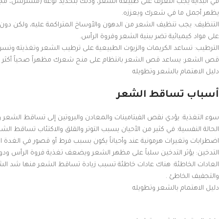
في البداية يجب التعرف على طبيعة الشعر، وذلك بتحديد نوعه (مسترسل، مجع
يظهر أجمل ما في شعرك ويعززه.
التنظيف: يجب تنظيف الشعر من الدهون والأوساخ المتراكمة عليه، ولكن دون م
على مواد كيميائية تضر ببنية الشعر وفروة الرأس.
الترطيب: تساعد الكريمات والزيوت الطبيعية على ترطيب الشعر وتغذيته وتسر
قص الشعر: يساعد قص الشعر بانتظام على منح شعرك مظهراً صحياً أكثر كثا
دليل الاهتمام بالشعر وتطويله
أسباب تساقط الشعر
سوء التغذية: يؤدي نقص الفيتامينات والمعادن والبروتين إلى تساقط الشعر وت
الحالة النفسية: في كثير من الأحيان يسبب التوتر والقلق والاكتئاب تساقط ال
اضطرابات وتغيرات هرمونية عند وأحياناً يكون بسبب فرط أو قصور في الغدة ال
التدخين: يؤثر التدخين سلباً على مظهر الشعر ويضعف تغذية فروة الرأس ودورت
العادات الخاطئة: هناك عادات خاطئة تسبب زيادة تساقط الشعر منها شد ال
والتجفيف الخاطئ .
دليل الاهتمام بالشعر وتطويله