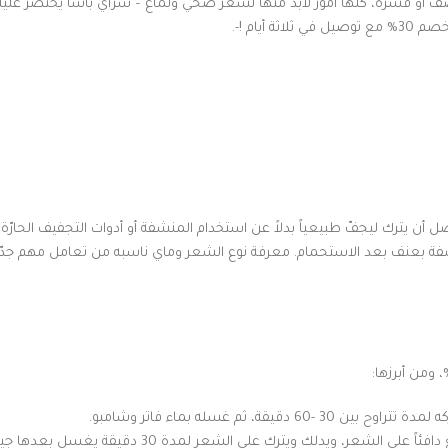
ّف أو قشرة، كلها أمور لابد منها لشعر صحي ولمّاع – سراي باشا يختصر علي
ة أيام !-.
ن يترك ليجفّ طبيعياً بدلاً عن استخدام المنشفة أو أدوات التجفيف الحارّة. 
شفة بعنف بعد الاستحمام. معرفة نوع الشعر وماي ناسبه من تعامل مهم جدّا
ثم غسله بماء فاتر وشامبو.
لك ويترك على الشعر لمدة 30 دقيقة يغسل بعدها جيداً بالشامبو.