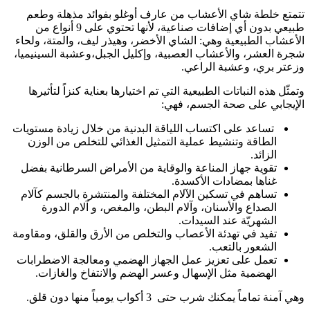
تتمتع خلطة شاي الأعشاب من عارف أوغلو بفوائد مذهلة وطعم
طبيعي بدون أي إضافات صناعية، لأنها تحتوي على 9 أنواع من
الأعشاب الطبيعية وهي: الشاي الأخضر، وهيذر ليف، والمتة، ولحاء
شجرة العشر، والأعشاب العصبية، وإكليل الجبل،وعشبة السينيميا،
وزعتر بري، وعشبة الراعي.
وتمثّل هذه النباتات الطبيعية التي تم اختيارها بعناية كنزاً لتأثيرها
الإيجابي على صحة الجسم، فهي:
تساعد على اكتساب اللياقة البدنية من خلال زيادة مستويات
الطاقة وتنشيط عملية التمثيل الغذائي للتخلص من الوزن
الزائد.
تقوية جهاز المناعة والوقاية من الأمراض السرطانية بفضل
غناها بمضادات الأكسدة.
تساهم في تسكين الآلام المختلفة والمنتشرة بالجسم كآلام
الصداع والأسنان، وآلام البطن، والمغص، و آلام الدورة
الشهريّة عند السيدات.
تفيد في تهدئة الأعصاب والتخلص من الأرق والقلق، ومقاومة
الشعور بالتعب.
تعمل على تعزيز عمل الجهاز الهضمي ومعالجة الاضطرابات
الهضمية مثل الإسهال وعسر الهضم والانتفاخ والغازات.
وهي آمنة تماماً يمكنك شرب حتى 3 أكواب يومياً منها دون قلق.