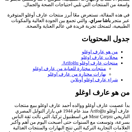
واسعة من المنتجات التي تلبي احتياجات الصحة والجمال.
في هذه المقالة، نستعرض معًا أبرز منتجات عارف أوغلو المتوفرة
عبر متجر
باشا سراي
، والتي تجمع بين الجودة العالية والمكونات
الطبيعية، لتمنحك تجربة فريدة في عالم العناية والصحة.
جدول المحتويات
من هو عارف اوغلو
محلات عارف اوغلو
منتجات عارف اوغلو Arifoğlu
منتجات مختارة للعناية من عارف اوغلو
بهارات مختارة من عارف اوغلو
شراء عارف اوغلو أونلاين
من هو عارف اوغلو
بدأ عصمت عارف أوغلو ووالده أحمد عارف اوغلو ببيع منتجات
عارف أوغلو Arifoğlu منذ عام 1944 في بازار التوابل المصري
التاريخي Mısır Çarşısı في اسطنبول تركيا، التي نالت ثقة الناس
بسرعة، وتوسعت مع السنوات حتى أصبحت اليوم من أهم وأكبر
العلامات التجارية التركية التي تنتج البهارات والمنتجات الغذائية