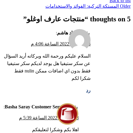
Back to list
Older
المستكة التركية: الفوائد والاستخدامات
5 thoughts on “
منتجات عارف اوغلو
”
يقول
سعاد هاشم
:
18 نوفمبر، 2022 الساعة 4:06 م
السلام عليكم ورحمة الله وبركاته أريد السؤال
عن سكر ستيفيا هل يوجد لديكم سكر ستيفيا
فقط بدون اي اضافات ممكن nulin فقط
شكرا لكم
رد
يقول
Basha Saray Customer Service
:
28 نوفمبر، 2022 الساعة 5:39 م
اهلا بكم وشكرا لتعليقكم