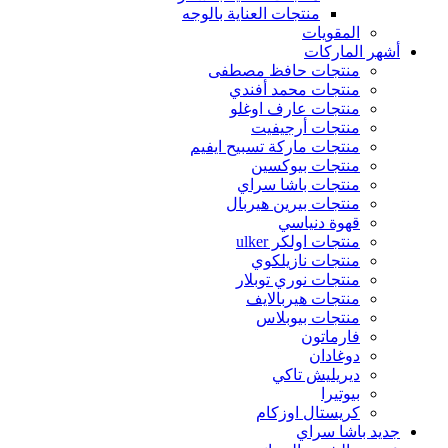
منتجات العناية بالوجه
المقويات
أشهر الماركات
منتجات حافظ مصطفى
منتجات محمد أفندي
منتجات عارف اوغلو
منتجات أرجيفيت
منتجات ماركة تسبيح ايفيم
منتجات بيوكسين
منتجات باشا سراي
منتجات بيرين هيربال
قهوة دنياسي
منتجات اولكر ulker
منتجات نازيلكوي
منتجات نوري توبلار
منتجات هيربالايف
منتجات بيوبلاس
فارماتون
دوغادان
ديريليش تاكي
بيوتيرا
كريستال اوزكام
جديد باشا سراي