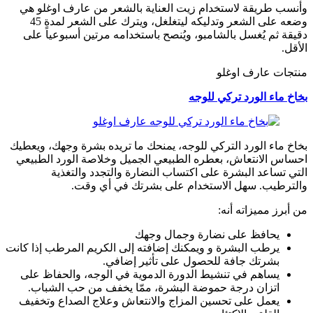
وأنسب طريقة لاستخدام زيت العناية بالشعر من عارف اوغلو هي
وضعه على الشعر وتدليكه ليتغلغل، ويترك على الشعر لمدة 45
دقيقة ثم يُغسل بالشامبو، ويُنصح باستخدامه مرتين أسبوعياً على
الأقل.
منتجات عارف اوغلو
بخاخ ماء الورد تركي للوجه
بخاخ ماء الورد التركي للوجه، يمنحك ما تريده بشرة وجهك، ويعطيك
احساس الانتعاش، بعطره الطبيعي الجميل وخلاصة الورد الطبيعي
التي تساعد البشرة على اكتساب النضارة والتجدد والتغذية
والترطيب. سهل الاستخدام على بشرتك في أي وقت.
من أبرز مميزاته أنه:
يحافظ على نضارة وجمال وجهك
يرطب البشرة و ويمكنك إضافته إلى الكريم المرطب إذا كانت
بشرتك جافة للحصول على تأثير إضافي.
يساهم في تنشيط الدورة الدموية في الوجه، والحفاظ على
اتزان درجة حموضة البشرة، ممّا يخفف من حب الشباب.
يعمل على تحسين المزاج والانتعاش وعلاج الصداع وتخفيف