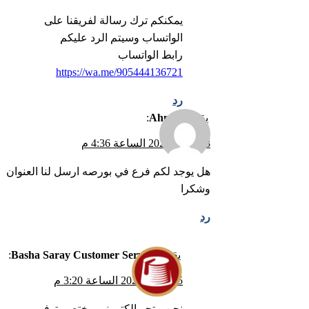
يمكنكم ترك رسالة لفريقنا على
الواتساب وسيتم الرد عليكم
رابط الواتساب
https://wa.me/905444136721
رد
يقول
Ahmed
:
23 يونيو، 2023 الساعة 4:36 م
هل يوجد لكم فرع في بورصه ارسل لنا العنوان
وشكرا
رد
يقول
Basha Saray Customer Service
:
25 يونيو، 2023 الساعة 3:20 م
نحن متجر الكتروني مختص بتوفير