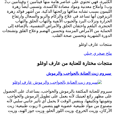
الكثيرة، فهي تحتوي على عناصر هامة منها فيتامين c وفيتامين ب2
وب1 وأملاح معدنية ومواد مضادة للأكسدة، وتسمى أيضاً زهرة
الليمون بسبب تشابه مذاقها ورائحتها الذكية. من أشهر فوائد زهرة
الزيزفون أنها تساعد في علاج والزكام والربو والسعال وارتفاع
الحرارة ونزلات البرد والجيوب الأنفية والتهاب الحلق والتهاب
الحنجرة، البلغم واحتقان الحلق والأمراض التنفسية، بالإضافة إلى
الحماية من الأمراض المزمنة وتحسين الهضم وعلاج القلق وتشنجات
الدورة الشهرية وتحسين صحة القلب.
منتجات عارف اوغلو
ملح صخري جبلي
منتجات مختارة للعناية من عارف اوغلو
سيروم زيت العناية بالحواجب والرموش
سيروم للعناية المكثفة بالرموش والحواجب، يساعدك على الحصول
على مظهر رائع لعينيك لأنه يعمل على تطويل الرموش والحواجب
وتقويتها وتكثيفها، وبنفس الوقت لا يحمل أي تأثير جانبي سلبي لأنه
مصنوع من مواد طبيعية عضوية فهو يتضمن 8 زيوت طبيعية: زيت
الأركان، وزيت الخروع، وزيت اللوز الحلو، وزيت جوز الهند، وزيت