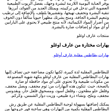
يوفر العناية اليومية اللازمة لبشرة وجهك، بفضل الزيوت الطبيعية
العضوية التي تدخل في تركيبته، ويمتلك العديد من الفوائد، أبرزها
تنقية البشرة وتخفيف تهيجها، وتقشيرها بلطف، بالإضافة إلى ترطيب
وتنعيم البشرة الجافة، ومنح بشرتك مظهراً حيوياً متألقاً دون الخوف
من أضرار المواد الكيمائية، لأنه منتج طبيعي لا يحنوي على البارابين
أو أي مواد أو إضافات ضارة بالبشرة.
منتجات عارف اوغلو
بهارات مختارة من عارف اوغلو
بهارات بطاطس مقلية عارف أوغلو
للبطاطس المقلية لذة كبيرة، لكنها تكون مضاعفة حين تضاف إليها
بهارات البطاطس المقلية من عارف اوغلو بنكهة شهية المصنوعة
من مكونات طبيعية ولا تحتوي على أي مواد حافظة أو ضارة
بالصحة، حيث تتكون هذه البهارات من: ثوم مجفف، وبصل مجفف،
وفلفل حلو مطحون ، وفلفل أسود، ومسحوق فلفل حار، وبقدونس
مجفف، وملح، ونشاء ذرة طبيعي، وزيت دوار الشمس، وكركم.
يمكنك إضافتها بسهولة لوجبة البطاطس المقلية عن طريق رش
البطاطس المقلية بكمية من البهارات وهي ساخنة فور خروجها من