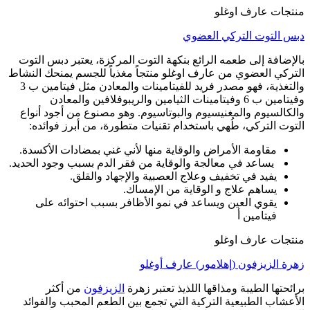
منتجات عارف اوغلو
دبس التوت التركي العضوي
بالإضافة إلى طعمه الرائع بنكهة التوت المركزة، يعتبر دبس التوت
التركي العضوي من عارف اوغلو منتجاً مغذياً للجسم يمنحك النشاط
والتغذية، فهو مصدر فريد للفيتامينات والمعادن مثل فيتامين ب 3
وفيتامين ب 6 وفيتامينات الثيامين والريبوفلافين والمعادن
والكالسيوم والمغنيسيوم والبوتاسيوم. وهو مصنوع من أجود أنواع
التوت التركي، طُهي باستخدام تقنيات متطورة، من أبرز فوائده:
مقاومة الأمراض والوقاية منها لأني غني بمضادات الأكسدة.
يساعد في معالجة والوقاية من فقر الدم بسبب وجود الحديد.
يفيد في تخفيف وعلاج العصبية والإجهاد والقلق.
يساهم علاج و الوقاية من الإمساك.
يقوي العين ويساعد في نمو الأظافر بسبب احتوائه على
فيتامين أ
منتجات عارف اوغلو
زهرة الزيزفون (إهلامور) عارف أوغلو
برائحتها الطيبة ومذاقها اللذيذ تعتبر زهرة
الزيزفون
من أكثر
الأعشاب الطبيعية التركية التي تجمع بين الطعم المحبب والفوائد