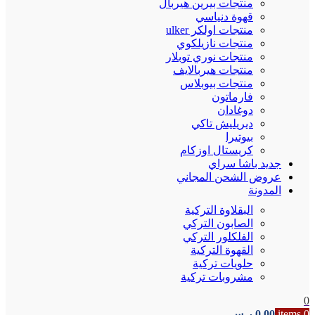
منتجات بيرين هيربال
قهوة دنياسي
منتجات اولكر ulker
منتجات نازيلكوي
منتجات نوري توبلار
منتجات هيربالايف
منتجات بيوبلاس
فارماتون
دوغادان
ديريليش تاكي
بيوتيرا
كريستال اوزكام
جديد باشا سراي
عروض الشحن المجاني
المدونة
البقلاوة التركية
الصابون التركي
الفلكلور التركي
القهوة التركية
حلويات تركية
مشروبات تركية
0
0
items
0.00
ر.س