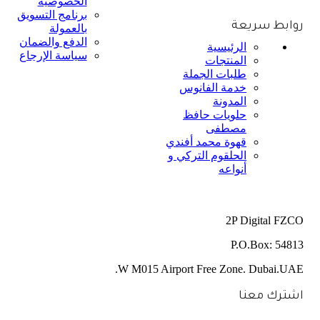
الخصوصية
برنامج التسويق
روابط سريعة
بالعمولة
الدفع والضمان
الرئيسية
سياسة الإرجاع
المنتجات
طلبات الجملة
خدمة الفانوس
المدونة
حلويات حافظ
مصطفى
قهوة محمد أفندي
الحلقوم التركي و
أنواعه
2P Digital FZCO
P.O.Box: 54813
W M015 Airport Free Zone. Dubai.UAE.
اشترك معنا