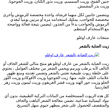
جنين القمح، وزيت السمسم، وزيت بذور الكتان، وزيت الجوجوبا،
وزيت بذر المشمش.
ويتضمن جانبين لكل منهما فرشاة، واحدة مخصصة للرموش وأخرى
مخصصة للحواجب. يمكنك استخدامه مرة أو مرتين يومياً ليغذي
الرموش والحواجب بدءاً من الجذور، ليضمن نتيجة فعالة وواضحة
مع الاستخدام المنتظم.
منتجات عارف اوغلو
زيت العناية بالشعر
زيت العناية بالشعر من عارف اوغلو هو منتج مثالي للشعر الجاف أو
التالف لأنه يرطب ويرمم ويحمي الشعر من مختلف العوامل ، يحتوي
على خلطة زيوت طبيعية تعتني بالشعر وتضمن تغذيته ومنع ظهور
علامات التلف عليه، منها: زيت الجوجوبا وزيت الأفوكادو وزيت اللوز
الحلو وزيت جوز الهند وزيت قشر الغريفون وزيت ليمون وزيت زهر
الغاردينيا.
كل هذه الزيوت المستخلصة من النباتات التركية الطبيعية، بدون أي
مواد كيميائية صناعية، تضمن معالجة الشعر الباهت والجاف
والمتقصف للحصول على شعر بمظهر حيوي سهل التسريح.