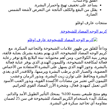
القلق والاكتئاب.
يساعد على تخفيف تهيج واحمرار البشرة.
يقلل من البقع والكلف الناتجة عن التعرض لأشعة الشمس
الضارة.
منتجات عارف اوغلو
كريم الوجه المضاد للشيخوخة
وداعاً للقلق من ظهور علامات الشيخوخة والتجاعيد المبكرة، مع
كريم الوجه المضاد للشيخوخة، الذي يهتم بتغذية بشرتك بعناية فائقة،
ويعزز بنية الكولاجين، ومن أهم محتوياته: نبتة اليلانغ يلانغ توفر رعاية
فعالة لمكافحة الشيخوخة، والليمون الهندي الذي يوفر عناية فعالة
بالبشرة، وجوز الهند الذي يسهل على البشرة الاستفادة من الأحماض
العضوية، والصبار الذي يرطب البشرة ويرممها، واللافندر الذي يغذي
البشرة ويحافظ على توازن زيت البشرة، وبذور الرمان وعشب
الليمون التي تعتبر من مضادات الأكسدة القوية، وبذور العنب الأسود
التي تعمل كمهدئ فعال، وشجرة الأرز المضاد القوي للجراثيم.
وهو منتج طبيعي بنسبة 100% يمنحك التأثير الطويل الأمد والدائم،
يمكنك البدء باستخدام الكريم المضاد للشيخوخة في سن 25 لضمان
مقاومة أي تجاعيد مبكرة في البشرة.