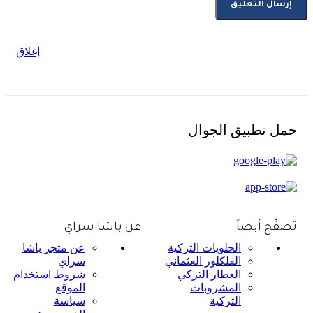
إغلاق
حمل تطبيق الجوال
تصفّح أيضاً
عن باشا سراي
الحلويات التركية
عن متجر باشا
الفلكلور العثماني
سراي
العطار التركي
شروط استخدام
المشروبات
الموقع
التركية
سياسة