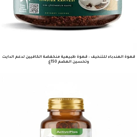
قهوة الهندباء للتنحيف – قهوة طبيعية منخفضة الكافيين لدعم الدايت
وتحسين الهضم 150غ