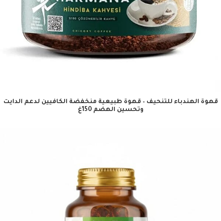
قهوة الهندباء للتنحيف – قهوة طبيعية منخفضة الكافيين لدعم الدايت
وتحسين الهضم 150غ