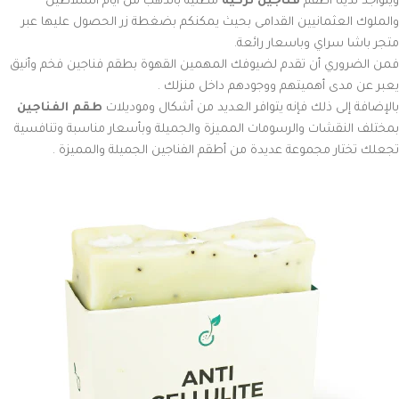
ويتواجد لدينا أطقم
فناجين تركية
مطلية بالذهب من أيام السلاطين
والملوك العثمانيين القدامى بحيث يمكنكم بضغطة زر الحصول عليها عبر
متجر باشا سراي وباسعار رائعة.
فمن الضروري أن تقدم لضيوفك المهمين القهوة بطقم فناجين فخم وأنيق
يعبر عن مدى أهميتهم ووجودهم داخل منزلك .
بالإضافة إلى ذلك فإنه يتوافر العديد من أشكال وموديلات
طقم الفناجين
بمختلف النقشات والرسومات المميزة والجميلة وبأسعار مناسبة وتنافسية
تجعلك تختار مجموعة عديدة من أطقم الفناجين الجميلة والمميزة .