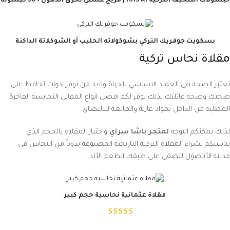
كبسولات التنحيف التركية HHS A1 | مزيج عشبي لحرق الدهون – 30 كبسولة
بسكويت جوفريك التركي بشوكولاته الحليب أو الشوكلاتة الداكنة
مقلاة نحاس تركية
تعتبر الصحة هي العماد الاساسي للحياة ولابد من توفر ادوات تحافظ على
صحتك وصحة عائلتك لذلك نوفر لكم افضل انواع المقالي النحاسية الفاخرة
المطلية من الداخل بمواد عازلة والمانعة للالتصاق
لذلك يمكنكم التوجه
لمتجر باشا سراي
واختيار المقلاة بالحجم الذي
يناسبكم لشراء المقلاة التركية التاريخية المصنوعة يدوياً من النحاس في
مدينة الأناضول لتضفي على طبقك الطعم الألذ .
مقلاة عثمانية نحاسية حجم كبير