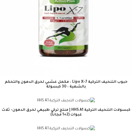
حبوب التنحيف التركية Lipo X-7 – مكمل عشبي لحرق الدهون والتحكم
بالشهية – 30 كبسولة
كبسولات التنحيف التركية HHS A1 | منتج تركي طبيعي لحرق الدهون- ثلاث
عبوات (2+1 مجاناً)