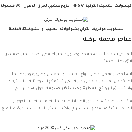
كبسولات التنحيف التركية HHS A1 | مزيج عشبي لحرق الدهون – 30 كبسولة
بسكويت جوفريك التركي بشوكولاته الحليب أو الشوكلاتة الداكنة
مباخر فخمة تركية
للمباخر استعمالات مهمة جدا وضرورية لمنزلك فهي تضيف لمنزلك منظرا
لائق جذاب خاصة
لانها مصنوعة من أفضل أنواع الخشب أو المعادن وضرورة وجودها لما
تضيفه من لمسة رائعة على منزلك لكي تستمتع انت وعائلتك بالاسترخاء
واستنشاق
الروائح العطرة وجذب نظر ضيوفك
حول هذه الروائح
فإذا اردت إضافة هذه الامور الهامة الجذابة لمنزلك ما عليك الا اللجوء الى
المباخر التركية عبر موقع باشا سراي واختيار الشكل الذي يناسب ذوقك الرفيع
.