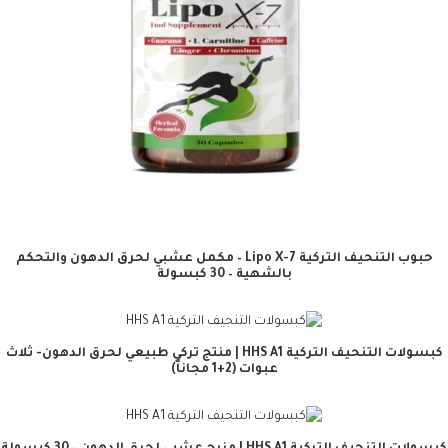
حبوب التنحيف التركية Lipo X-7 – مكمل عشبي لحرق الدهون والتحكم
بالشهية – 30 كبسولة
كبسولات التنحيف التركية HHS A1 | منتج تركي طبيعي لحرق الدهون- ثلاث
عبوات (2+1 مجاناً)