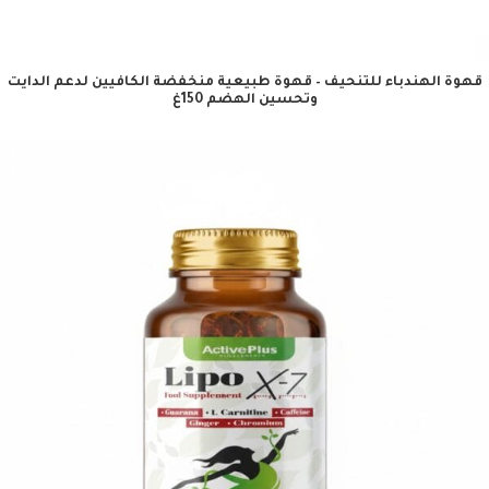
قهوة الهندباء للتنحيف – قهوة طبيعية منخفضة الكافيين لدعم الدايت
وتحسين الهضم 150غ