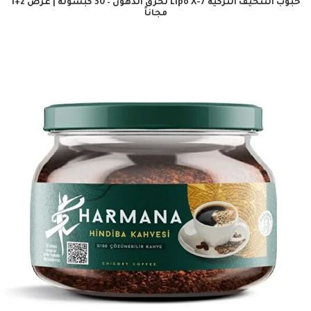
حبوب التنحيف التركية Lipo X-7 لحرق الدهون – 30 كبسولة | عرض 2+1
مجاناً