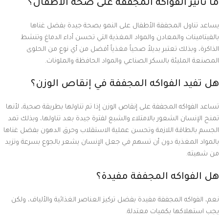
ما تأثير الفواكه المجففة على صحة الأطفال؟
يساعد تناول المجففة الأطفال على النمو بصحة جيدة بفضل غناها
بالفيتامينات والمعادن والمواد المغذية التي تحسن أداء الدماغ وتنشط
الذاكرة، وبذلك تعتبر بديلاً صحياً مغذياً أفضل من أي نوع من الحلوى
المصنعة المليئة بالسكر الصناعي والمواد الحافظة والملونات.
هل تفيد الفواكه المجففة في إنقاص الوزن؟
تساعد الفواكه المجففة على إنقاص الوزن إذا تم تناولها بطريقة صحية، لأنها
تمنح الإنسان الشعور بالامتلاء والشبع لفترة جيدة بعد تناولها، وبذلك تمد
الجسم بالطاقة اللازمة وتحسن عملية الاستقلاب وحرق الدهون بفضل غناها
بالمواد المغذية دون أن تسهم في جعل الإنسان يشعر بالجوع بسرعة وتزيد
من شهيته.
هل الفواكه المجففة مفيدة؟
نعم، الفواكه المجففة مفيدة بفضل تركيز العناصر الغذائية والألياف، ولكن
يجب استهلاكها بكميات معتدلة.