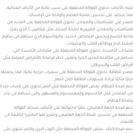
غنية بالألياف: تحتوي الفواكه المجففة على نسب عالية من الألياف الغذائية،
مما يساعد على تحسين عملية الهضم والوقاية من الإمساك .
مصدر غني للفيتامينات والمعادن: تحتوي الفواكه المجففة على العديد من
الفيتامينات والمعادن الضرورية لصحة النساء، مثل فيتامين C الذي يعزز
مناعة الجسم ويحسن امتصاص الحديد، والبوتاسيوم الذي يساهم في تنظيم
ضغط الدم ووظائف القلب والعضلات .
مضادات الأكسدة: تحتوي الفواكه المجففة على مضادات الأكسدة التي
تساهم في مكافحة الجذور الحرة وتقليل خطر الإصابة بالأمراض المزمنة مثل
أمراض القلب والسرطان.
مصدر للطاقة: تحتوي الفواكه المجففة على سعرات حرارية عالية، مما يجعلها
خيارًا مثاليًا لزيادة مستويات الطاقة خلال النهار .
دعم صحة العظام: بعض الفواكه المجففة مثل التمر تحتوي على كميات جيدة
من المعادن مثل الكالسيوم والمغنيسيوم والفسفور، والتي تساهم في بناء
وصحة العظام.
دعم صحة الجهاز الهضمي: نظرًا لاحتوائها على الألياف، تساعد الفواكه
المجففة في تحسين صحة الجهاز الهضمي وتعزيز نمو البكتيريا النافعة في
الأمعاء.
دعم صحة الجلد: بعض الفواكه المجففة مثل التوت البري والتمر تحتوي على