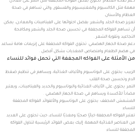
دعم صحة العظام: تحتوي بعض الفواكه المجففة مثل التمر على معادن
مهمة مثل الكالسيوم والمغنيسيوم والفسفور، والتي تساهم في صحة
العظام والأسنان.
تعزيز صحة الجلد والشعر: بفضل احتوائها على الفيتامينات والمعادن، يمكن
أن تساهم الفواكه المجففة في تحسين صحة الجلد والشعر ومكافحة
التجاعيد وتقوية الشعر .
دعم صحة الجهاز الهضمي: تحتوي الفواكه المجففة على إنزيمات هامة تساعد
في هضم الطعام وامتصاص المغذيات بشكل أفضل .
من الأمثلة على الفواكه المجففة التي تحمل فوائد للنساء
الزبيب: يحتوي على البوتاسيوم والألياف الغذائية، ويساهم في تنظيم ضغط
الدم وتحسين صحة القلب.
التمر: يحتوي على الألياف الغذائية والبوتاسيوم والحديد والفيتامينات، ويعتبر
مضاداً للأكسدة ويساهم في صحة الجهاز الهضمي .
المشمش المجفف: يحتوي على البوتاسيوم والألفوائد الفواكه المجففة
للنساء:
تعتبر الفواكه المجففة خيارًا صحيًا ومغذيًا للنساء، حيث تحتوي على العديد
من العناصر الغذائية المهمة. إليك بعض الفوائد الرئيسية لتناول الفواكه
المجففة للنساء: