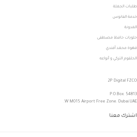
طلبات الجملة
خدمة الفانوس
المدونة
حلويات حافظ مصطفى
قهوة محمد أفندي
الحلقوم التركي و أنواعه
2P Digital FZCO
P.O.Box: 54813
W M015 Airport Free Zone. Dubai.UAE.
اشترك معنا