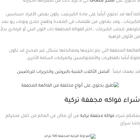
لا تحتوي على
سكر مضاف
كي لا يزيد ذلك من سعراتها الحرارية.
كما أنها قد تحتوي أيضًا على مادة الكبريتيت, يكون بعض الأفراد حساسين
للكبريتات ، وقد يعانون من تقلصات في المعدة وطفح جلدي ونوبات ربو بعد
تناولهم. لتجنب الكبريتات ، اختر الفواكه المجففة ذات اللون البني أو الرمادي بدلاً
من الألوان الزاهية
الفاكهة المجففة التي يتم تخزينها ومعالجتها بشكل غير صحيح قد تكون
ملوثة أيضًا بالفطريات والأفلاتوكسين والمركبات السامة الأخرى.
قد يهمك ايضاً :
أفضل الأكلات الغنية بالبروتين والحريرات للرياضيين
شراء فواكه مجففة تركية
يمكنكم شراء
فواكه مجففة تركية
من أي مكان في العالم من خلال متجركم
باشا سراي