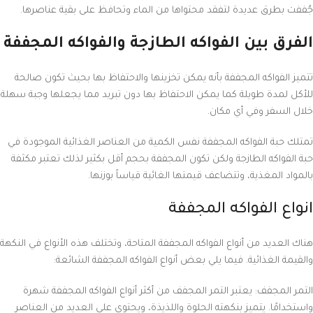
جُففت بطرق عديدة لتفقد محتواها من الماء وتحافظ على بقية عناصرها.
الفرق بين الفواكه الطازجة والفواكه المجففة
تتميز الفواكه المجففة بأنه يمكن تخزينها والاحتفاظ بها بحيث تكون صالحة
للأكل لمدة طويلة كما يمكن الاحتفاظ بها دون تبريد مما يجعلها وجبة سهلة
خلال السفر وفي أي مكان.
تمتلك حبة الفواكه المجففة نفس الكمية من العناصر الغذائية الموجودة في
حبة الفواكه الطازجة ولكن تكون المجففة بحجم أقل بكثير لذلك تعتبر مكثفة
بالمواد المغذية، وتتضاعف قيمتها الغائية قياساً بوزنها.
انواع الفواكه المجففة
هناك العديد من أنواع الفواكه المجففة المتاحة، وتختلف هذه الأنواع في النكهة
والقيمة الغذائية. فيما يلي بعض أنواع الفواكه المجففة الشائعة:
التمر المجفف: يعتبر التمر المجفف من أكثر أنواع الفواكه المجففة شهرة
واستخدامًا. يتميز بنكهته الحلوة واللذيذة، ويحتوي على العديد من العناصر