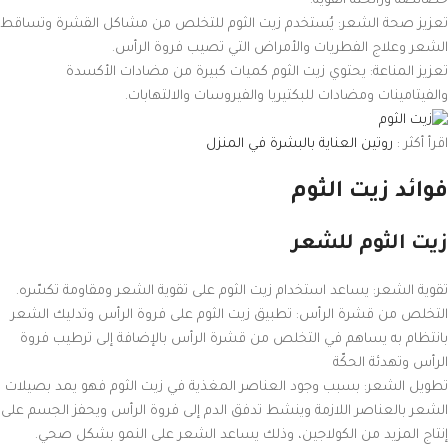
خصائصه ورائحته القوية.
تعزيز صحة الشعر: يُستخدم زيت الثوم للتخلص من مشاكل القشرة وتساقط
الشعر وعلاج الفطريات والأمراض التي تصيب فروة الرأس.
تعزيز المناعة: يحتوي زيت الثوم كميات كبيرة من مضادات الأكسدة
والفيتامينات ومضادات للبكتيريا والفيروسات والالتهابات.
اقرأ أكثر :
روتين العناية بالبشرة في المنزل
فوائد زيت الثوم
زيت الثوم للشعر
تقوية الشعر: يساعد استخدام زيت الثوم على تقوية الشعر ومقاومة تكسّره.
التخلص من قشرة الرأس: تطبيق زيت الثوم على فروة الرأس وتدليك الشعر
بانتظام به يساهم في التخلص من قشرة الرأس بالإضافة إلى ترطيب فروة
الرأس وتهدئة الحكّة
تطويل الشعر: بسبب وجود العناصر المغذية في زيت الثوم فهو يمد بصيلات
الشعر بالعناصر اللازمة وينشط تدفق الدم إلى فروة الرأس ويحفز الجسم على
إنتاج المزيد من الكولاجين، وذلك يساعد الشعر على النمو بشكل صحي.