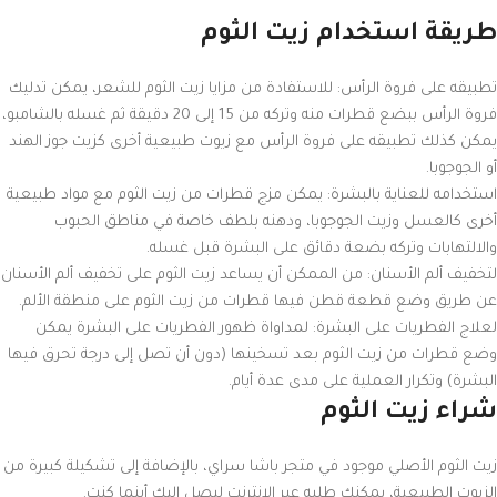
طريقة استخدام زيت الثوم
تطبيقه على فروة الرأس: للاستفادة من مزايا زيت الثوم للشعر، يمكن تدليك
فروة الرأس ببضع قطرات منه وتركه من 15 إلى 20 دقيقة ثم غسله بالشامبو،
يمكن كذلك تطبيقه على فروة الرأس مع زيوت طبيعية أخرى كزيت جوز الهند
أو الجوجوبا.
استخدامه للعناية بالبشرة: يمكن مزج قطرات من زيت الثوم مع مواد طبيعية
أخرى كالعسل وزيت الجوجوبا، ودهنه بلطف خاصة في مناطق الحبوب
والالتهابات وتركه بضعة دقائق على البشرة قبل غسله.
لتخفيف ألم الأسنان: من الممكن أن يساعد زيت الثوم على تخفيف ألم الأسنان
عن طريق وضع قطعة قطن فيها قطرات من زيت الثوم على منطقة الألم.
لعلاج الفطريات على البشرة: لمداواة ظهور الفطريات على البشرة يمكن
وضع قطرات من زيت الثوم بعد تسخينها (دون أن تصل إلى درجة تحرق فيها
البشرة) وتكرار العملية على مدى عدة أيام.
شراء زيت الثوم
زيت الثوم الأصلي موجود في متجر باشا سراي، بالإضافة إلى تشكيلة كبيرة من
الزيوت الطبيعية، يمكنك طلبه عبر الانترنت ليصل إليك أينما كنت.