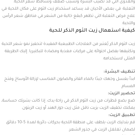
والعدوى التي قد تصيب البشرة وتسبب ضعف وتساقط شعر اللحية.
الثعلبة: في بعض الأحيان قد يساعد استخدام زيت الثوم على مكان اللحية في
علاج مرض الثعلبة التي تظهر كبقع خالية من الشعر في مناطق شعر الرأس
واللحية.
كيفية استعمال زيت الثوم الذكر للحية
زيت الثوم الذكر يُعتبر من العلاجات الطبيعية المفيدة لتحفيز نمو شعر اللحية
وتكثيفها بفضل احتوائه على مركبات مغذية ومضادة للبكتيريا. إليك الطريقة
المثلى لاستخدامه:
تنظيف البشرة:
ابدأ بغسل وجهك جيدًا بالماء الفاتر والصابون المناسب لإزالة الأوساخ وفتح
المسام.
تحضير الزيت:
ضع بضع قطرات من زيت الثوم الذكر في راحة يدك. إذا كانت بشرتك حساسة،
يمكنك تخفيف الزيت بزيت ناقل مثل زيت جوز الهند أو زيت الزيتون.
تطبيق الزيت:
قم بتدليك الزيت بلطف على منطقة اللحية بحركات دائرية لمدة 5-10 دقائق
لضمان تغلغل الزيت في جذور الشعر.