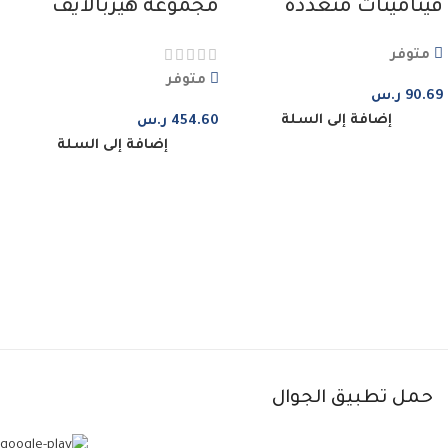
مجموعة هيربالايف
فيتامينات متعددة
للتخسيس
للرجال | 60 كبسولة
متوفر
نيتشر سوبريم
متوفر
90.69
ر.س
إضافة إلى السلة
454.60
ر.س
إضافة إلى السلة
حمل تطبيق الجوال