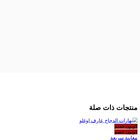
منتجات ذات صلة
كوبون خصم
كوبون خصم
معاينة سريعة