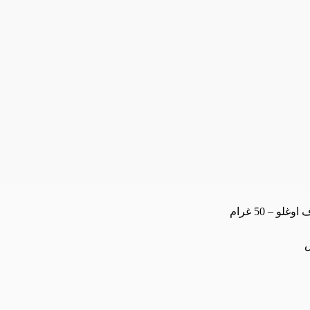
و – 50 غرام
السعر
الحالي
هو:
409.14 ر.س.