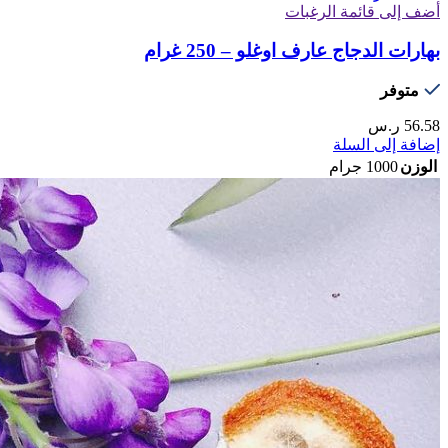
أضف إلى قائمة الرغبات
بهارات الدجاج عارف اوغلو – 250 غرام
متوفر
56.58
ر.س
إضافة إلى السلة
الوزن
1000 جرام