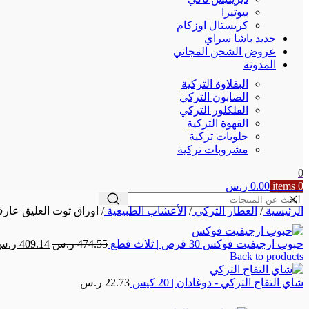
بيوتيرا
كريستال اوزكام
جديد باشا سراي
عروض الشحن المجاني
المدونة
البقلاوة التركية
الصابون التركي
الفلكلور التركي
القهوة التركية
حلويات تركية
مشروبات تركية
0
0
items
0.00
ر.س
الرئيسية
/
العطار التركي
/
الأعشاب الطبيعية
/
اوراق توت العليق عارف اوغل
السعر
حبوب ارجيفيت فوكس 30 قرص | ثلاث قطع
474.55
ر.س
409.14
ر.س
Back to products
الأصلي
هو:
شاي التفاح التركي - دوغادان | 20 كيس
22.73
ر.س
474.55 ر.س.