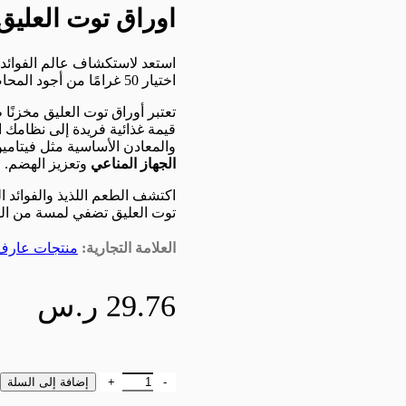
اوراق توت العليق عار
استعد لاستكشاف عالم الفوائد ال
اختيار 50 غرامًا من أجود المحاصيل الزراعية التركية، بما في ذلك توت العليق الطازج والمغذي.
تعتبر أوراق توت العليق مخزنًا ط
قيمة غذائية فريدة إلى نظامك ا
والمعادن الأساسية مثل فيتامين C وفيتامين K والألياف الغذائية، والتي تساه
الجهاز المناعي
وتعزيز الهضم.
اكتشف الطعم اللذيذ والفوائد 
توت العليق تضفي لمسة من الص
العلامة التجارية:
منتجات عارف 
29.76
ر.س
كمية اوراق توت العليق عارف اوغلو - 
إضافة إلى السلة