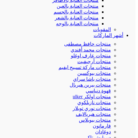
منتجات العناية بالاظافر
منتجات العناية بالعين
منتجات العناية بالجسم
منتجات العناية بالشعر
منتجات العناية بالوجه
المقويات
أشهر الماركات
منتجات حافظ مصطفى
منتجات محمد أفندي
منتجات عارف اوغلو
منتجات أرجيفيت
منتجات ماركة تسبيح ايفيم
منتجات بيوكسين
منتجات باشا سراي
منتجات بيرين هيربال
قهوة دنياسي
منتجات اولكر ulker
منتجات نازيلكوي
منتجات نوري توبلار
منتجات هيربالايف
منتجات بيوبلاس
فارماتون
دوغادان
ديريليش تاكي