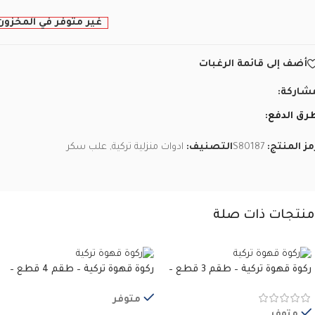
غير متوفر في المخزون
أضف إلى قائمة الرغبات
شاركة:
رق الدفع:
مز المنتج:
S80187
التصنيف:
ادوات منزلية تركية
,
علب سكر
منتجات ذات صلة
ركوة قهوة تركية – طقم 3 قطع –
ركوة قهوة تركية – طقم 4 قطع –
الوان مختلفة
الوان مختلفة
متوفر
متوفر