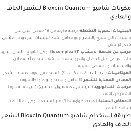
مكونات شامبو Bioxcin Quantum للشعر الجاف
والعادي
الببتيدات الحيوية النشطة
: تركيبة مكونة من 18 حمض أميني غني
بالببتيدات التي تمتزج بالشعر. وهو مكافئ نشط للببتيدات الموجودة اصلاً في
شعر الإنسان.
مركب من خلاصة الأعشاب Biocomplex B11
: وهي البابونج الألماني، اليارو،
نبات القراص، ذيل الحصان والخروب، هذه الأعشاب غنية جداً بالمعادن
والفيتامينات والأحماض الأمينية.
الفيتامينات
(أ ، ب 1 ، ب 2 ، ب 5 ، ب 9): المفيدة في تقوية خصلات الشعر.
المعادن المغذية للشعر
(النحاس والحديد والزنك والكالسيوم)
مركبات الفلافونويد
(ميريستين، كيمفيرول، أبجينين):تؤمن حماية خيوط
الشعر من التلف.
الأحماض الدهنية
(أوميجا 6 وأوميجا 9) غير المشبعة : وهي فعالة ضد
تساقط الشعر.
طريقة استخدام شامبو Bioxcin Quantum للشعر
الجاف والعادي