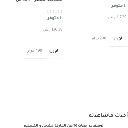
لتساقط الشعر – 15×6 مل
متوفر
117.29
ر.س
متوفر
إضافة إلى السلة
136.38
ر.س
إضافة إلى السلة
الوزن
200 جرام
الوزن
499 جرام
أحدث ماشاهدته
الوصف
مراجعات (0)
عن الماركة
الشحن و التسليم