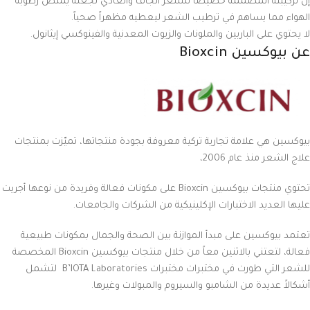
إن تركيبته المصممة خصيصاً للشعر الجاف والعادي تجعله يمتص رطوبة
الهواء مما يساهم في ترطيب الشعر ليعطيه مظهراً صحياً.
لا يحتوي على الباربين والملونات والزيوت المعدنية والفينوكسي إيثانول.
عن بيوكسين Bioxcin
بيوكسين هي علامة تجارية تركية معروفة بجودة منتجاتها، تميّزت بمنتجات
علاج الشعر منذ عام 2006،
تحتوي منتجات بيوكسين Bioxcin على مكونات فعالة وفريدة من نوعها أجريت
عليها العديد الاختبارات الإكلينيكية من الشركات والجامعات.
تعتمد بيوكسين على مبدأ الموازنة بين الصحة والجمال بمكونات طبيعية
فعالة، لتعتني بالاثنين معاً من خلال منتجات بيوكسين Bioxcin المخصصة
للشعر التي طورت في مختبرات مختبرات B’IOTA Laboratories لتشمل
أشكالاً عديدة من الشامبو والسيروم والمبولات وغيرها.