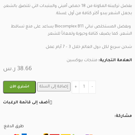
بفضل تركيبته المكونة من 18 حمض أميني والببتيدات التي تلتصق بالشعر،
يجعل الشعر يبدو أكثر كثافة من أول غسلة.
وبفضل المستخلص نباتي Biocomplex B11 يساعد على منع تساقط
الشعر، كما يضيف كثافة وحيوية ولمعاناً للشعر.
شحن سريع لكل دول العالم خلال 3 – 7 أيام عمل.
العلامة التجارية:
منتجات بيوكسين
38.66
ر.س
إضافة إلى السلة
اشتري الآن
أضف إلى قائمة الرغبات
مشاركة:
طرق الدفع: