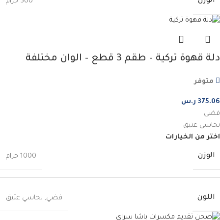
الوزن
500 جرام
دلة قهوة تركية – طقم 3 قطع – الوان مختلفة
متوفر
375.06
ر.س
فضي
نحاسي عتيق
اختر من الخيارات
الوزن
1000 جرام
اللون
فضي
,
نحاسي عتيق