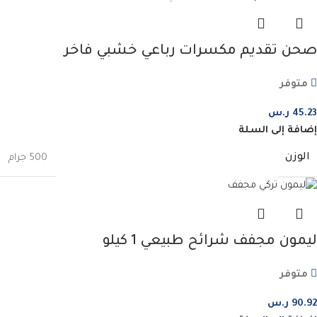
صحن تقديم مكسرات رباعي خشبي فاخر
متوفر
45.23
ر.س
إضافة إلى السلة
الوزن
500 جرام
ليمون مجفف شرائح طبيعي 1 كيلو
متوفر
90.92
ر.س