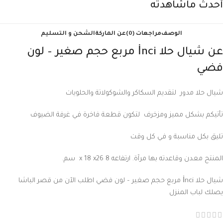
أحدث ماشاهدته
الوصف
مراجعات (0)
عن الماركة
الشحن و التسليم
عن
شيال حلا İnci مربع حجم صغير – لون
فضي
شيال حلا مدور لتقديم السكاكر والشوكولاتة والحلويات
تأتيكم بشكل مميز ومزخرف لتكون قطعة فاخرة في غرفة الضيوف
تليق بكل مناسبة و في كل وقت
المنتج معدن وقاعدته بها مرآة. ارتفاعه 8 x 18 x26 سم.
شيال حلا İnci مربع حجم صغير – لون فضي اطلب الآن من قصر الباشا
يصلك لباب المنزل