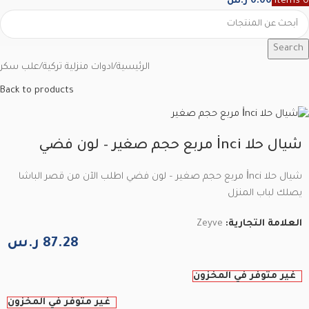
0
items
0.00
ر.س
Search
الرئيسية
/
ادوات منزلية تركية
/
علب سكر
Back to products
شيال حلا İnci مربع حجم صغير – لون فضي
شيال حلا İnci مربع حجم صغير – لون فضي اطلب الآن من قصر الباشا
يصلك لباب المنزل
العلامة التجارية:
Zeyve
87.28
ر.س
غير متوفر في المخزون
غير متوفر في المخزون