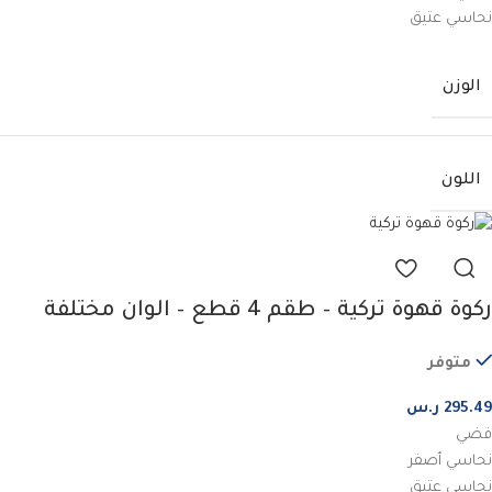
نحاسي عتيق
الوزن
اللون
ركوة قهوة تركية – طقم 4 قطع – الوان مختلفة
متوفر
295.49
ر.س
فضي
نحاسي أصفر
نحاسي عتيق