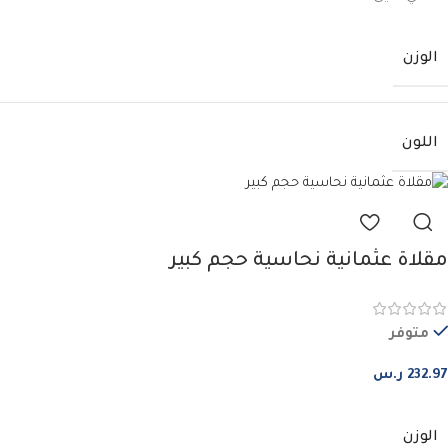
الوزن
اللون
مقلاة عثمانية نحاسية حجم كبير
متوفر
232.97
ر.س
الوزن