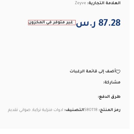
العلامة التجارية:
Zeyve
87.28
ر.س
غير متوفر في المخزون
أضف إلى قائمة الرغبات
مشاركة:
طرق الدفع:
رمز المنتج:
S80118
التصنيف:
ادوات منزلية تركية
,
صواني تقديم