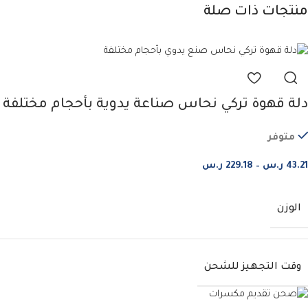
منتجات ذات صلة
دلة قهوة تركي نحاس صناعة يدوية بأحجام مختلفة
متوفر
43.21
ر.س
–
229.18
ر.س
الوزن
وقت التجهيز للشحن