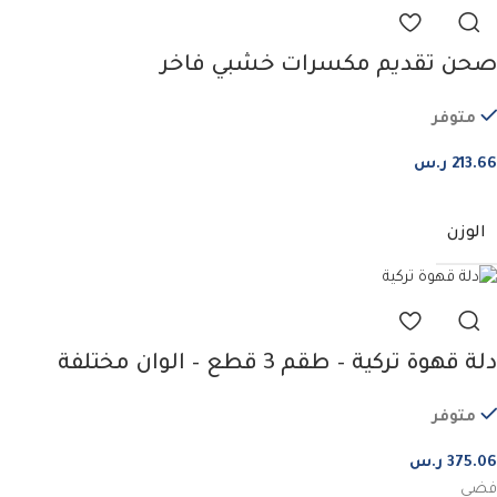
صحن تقديم مكسرات خشبي فاخر
متوفر
213.66
ر.س
الوزن
دلة قهوة تركية – طقم 3 قطع – الوان مختلفة
متوفر
375.06
ر.س
فضي