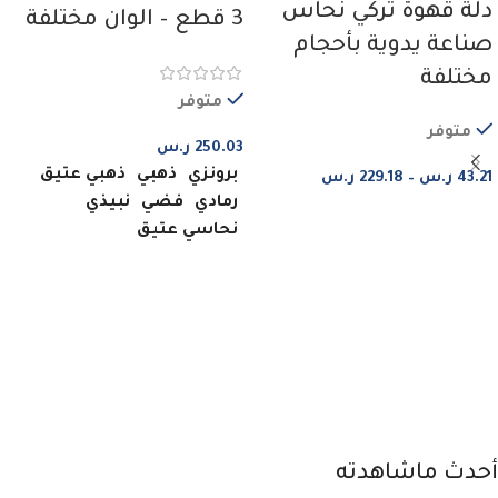
دلة قهوة تركي نحاس
3 قطع – الوان مختلفة
صناعة يدوية بأحجام
مختلفة
متوفر
متوفر
250.03
ر.س
برونزي
ذهبي
ذهبي عتيق
43.21
ر.س
–
229.18
ر.س
رمادي
فضي
نبيذي
نحاسي عتيق
اختر من الخيارات
اختر من الخيارات
أحدث ماشاهدته