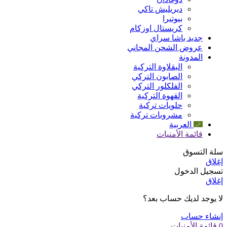
ديريليش تاكي
بيوتيرا
كريستال اوزكام
جديد باشا سراي
عروض الشحن المجاني
المدونة
البقلاوة التركية
الصابون التركي
الفلكلور التركي
القهوة التركية
حلويات تركية
مشروبات تركية
العربية
قائمة الأمنيات
سلة التسوق
إغلاق
تسجيل الدخول
إغلاق
لا يوجد لديك حساب بعد؟
إنشاء حساب
0
قائمة الأمنيات