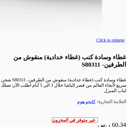
Click to enlarge
غطاء وسادة كنب (غطاء خدادية) منقوش من
الطرفين- S80311
غطاء وسادة كنب (غطاء خدادية) منقوش من الطرفين- S80311 شحن
سريع لأنحاء العالم من قصر الباشا خلال 3 الى 5 أيام اطلب الآن تصلك
لباب المنزل
العلامة التجارية:
كانجو هوم
غير متوفر في المخزون
60.34
ر.س