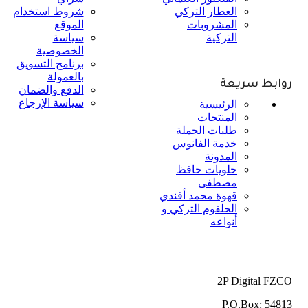
العطار التركي
شروط استخدام
المشروبات
الموقع
التركية
سياسة
الخصوصية
برنامج التسويق
بالعمولة
روابط سريعة
الدفع والضمان
سياسة الإرجاع
الرئيسية
المنتجات
طلبات الجملة
خدمة الفانوس
المدونة
حلويات حافظ
مصطفى
قهوة محمد أفندي
الحلقوم التركي و
أنواعه
2P Digital FZCO
P.O.Box: 54813