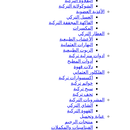
البقلاوة التركية
الشوكولاتة التركية
الأغذية العضوية
العسل التركي
الفاكهة المجففة التركية
المكسرات
العطار التركي
الأعشاب الطبيعية
البهارات العثمانية
الزيوت الطبيعية
ادوات منزلية تركية
أدوات المطبخ
دلات قهوة
الفلكلور العثماني
اكسسوارات تركية
خواتم تركية
سبح تركية
تحف تركية
المشروبات التركية
الشاي التركي
القهوة التركية
عناية وتجميل
منتجات الرجيم
الفيتامينات والمكملات