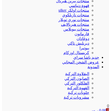
منتجات بيرين هيربال
قهوة دنياسي
منتجات اولكر ulker
منتجات نازيلكوي
منتجات نوري توبلار
منتجات هيربالايف
منتجات بيوبلاس
فارماتون
دوغادان
ديريليش تاكي
بيوتيرا
كريستال اوزكام
جديد باشا سراي
عروض الشحن المجاني
المدونة
البقلاوة التركية
الصابون التركي
الفلكلور التركي
القهوة التركية
حلويات تركية
مشروبات تركية
0
0
0.00
ر.س