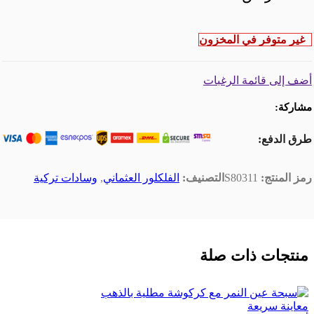
غير متوفر في المخزون
أضف إلى قائمة الرغبات
مشاركة:
طرق الدفع:
رمز المنتج:
S80311
التصنيف:
الفلكلور العثماني
,
وسادات تركية
منتجات ذات صلة
معاينة سريعة