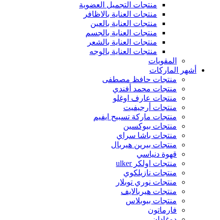
منتجات التجميل العضوية
منتجات العناية بالاظافر
منتجات العناية بالعين
منتجات العناية بالجسم
منتجات العناية بالشعر
منتجات العناية بالوجه
المقويات
أشهر الماركات
منتجات حافظ مصطفى
منتجات محمد أفندي
منتجات عارف اوغلو
منتجات أرجيفيت
منتجات ماركة تسبيح ايفيم
منتجات بيوكسين
منتجات باشا سراي
منتجات بيرين هيربال
قهوة دنياسي
منتجات اولكر ulker
منتجات نازيلكوي
منتجات نوري توبلار
منتجات هيربالايف
منتجات بيوبلاس
فارماتون
دوغادان