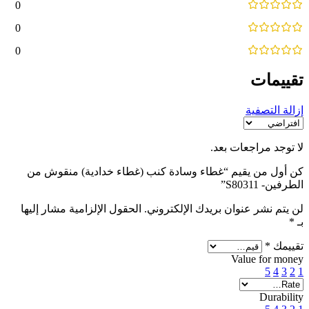
0
0
0
تقييمات
إزالة التصفية
لا توجد مراجعات بعد.
كن أول من يقيم “غطاء وسادة كنب (غطاء خدادية) منقوش من
الطرفين- S80311”
لن يتم نشر عنوان بريدك الإلكتروني.
الحقول الإلزامية مشار إليها
بـ
*
تقييمك
*
Value for money
5
4
3
2
1
Durability