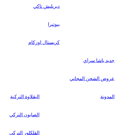
ديريليش تاكي
بيوتيرا
كريستال اوزكام
جديد باشا سراي
عروض الشحن المجاني
المدونة
البقلاوة التركية
الصابون التركي
الفلكلور التركي