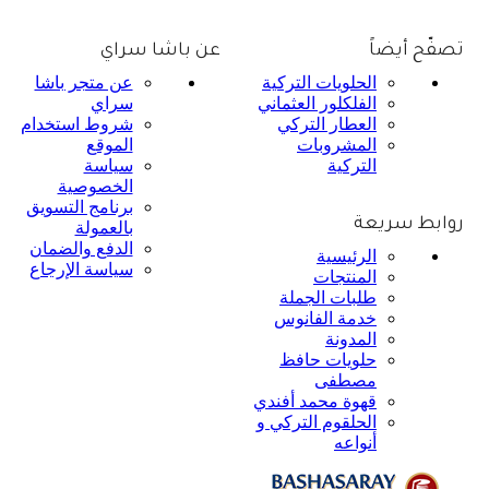
تصفّح أيضاً
عن باشا سراي
الحلويات التركية
عن متجر باشا
الفلكلور العثماني
سراي
العطار التركي
شروط استخدام
المشروبات
الموقع
التركية
سياسة
الخصوصية
برنامج التسويق
روابط سريعة
بالعمولة
الدفع والضمان
الرئيسية
سياسة الإرجاع
المنتجات
طلبات الجملة
خدمة الفانوس
المدونة
حلويات حافظ
مصطفى
قهوة محمد أفندي
الحلقوم التركي و
أنواعه