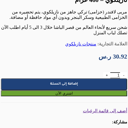
مربى لافندر (خزامى) تركي جاهز من نازيلكوي، يتم تحضيره من
الخزامى الطبيعية وسكر البنجر وبدون أي مواد حافظة أو مضافة.
شحن سريع لأنحاء العالم من قصر الباشا خلال 3 الى 5 أيام اطلب الآن
تصلك لباب المنزل
العلامة التجارية:
منتجات نازيلكوي
30.92
ر.س
كمية مربى اللافندر (الخزامى) التركي الجاهز من نازيلكوي - 460 غرام
إضافة إلى السلة
اشتري الآن
أضف إلى قائمة الرغبات
مشاركة: