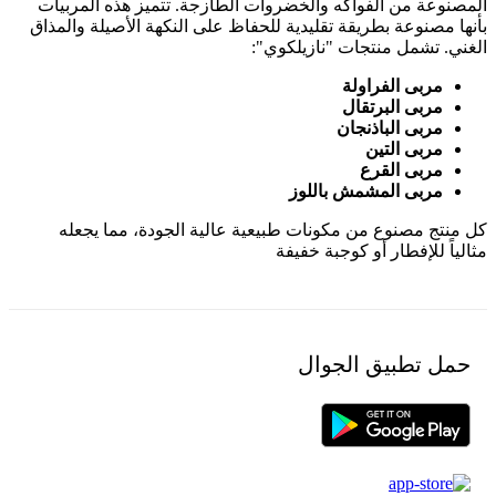
المصنوعة من الفواكه والخضروات الطازجة. تتميز هذه المربيات
بأنها مصنوعة بطريقة تقليدية للحفاظ على النكهة الأصيلة والمذاق
الغني. تشمل منتجات "نازيلكوي":
مربى الفراولة
مربى البرتقال
مربى الباذنجان
مربى التين
مربى القرع
مربى المشمش باللوز
كل منتج مصنوع من مكونات طبيعية عالية الجودة، مما يجعله
مثالياً للإفطار أو كوجبة خفيفة
حمل تطبيق الجوال