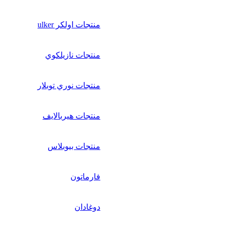
منتجات اولكر ulker
منتجات نازيلكوي
منتجات نوري توبلار
منتجات هيربالايف
منتجات بيوبلاس
فارماتون
دوغادان