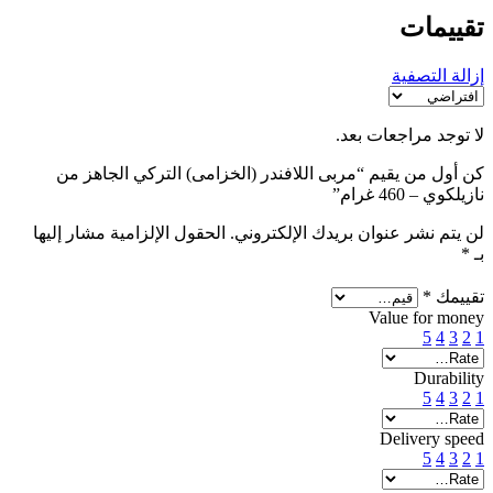
تقييمات
إزالة التصفية
لا توجد مراجعات بعد.
كن أول من يقيم “مربى اللافندر (الخزامى) التركي الجاهز من
نازيلكوي – 460 غرام”
لن يتم نشر عنوان بريدك الإلكتروني.
الحقول الإلزامية مشار إليها
بـ
*
تقييمك
*
Value for money
5
4
3
2
1
Durability
5
4
3
2
1
Delivery speed
5
4
3
2
1