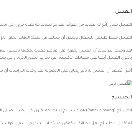
العسل
العسل منتج رائع له العديد من الفوائد. لقد تم استخدامه لعدة قرون في مخت
العسل مثبط طبيعي للسعال ويمكن أن يساعد في تهدئة التهاب الحلق. با
لقد وجدت الدراسات أن العسل يحتوي على عناصر مغذية يمكنها تحسين تدفق
يحتوي العسل أيضًا على مضادات الأكسدة التي تحارب الجذور الحرة، والتي ي
أخيرًا، يُعتقد أن العسل له تأثير إيجابي على الخصوبة. لقد وجدت الدراسات أ
الجنسنج
الجنسنج (Panax ginseng) هو عشب تم استخدامه لقرون في الطب الصيني التقليدي. يُعرف أيضًا باسم الجنسنغ الكوري والجينسنغ الآسيوي والجينسنغ الأحمر.
يُعتقد أن الجنسنج يعزز الطاقة، ويخفض مستويات السكر في الدم والكوليسترول