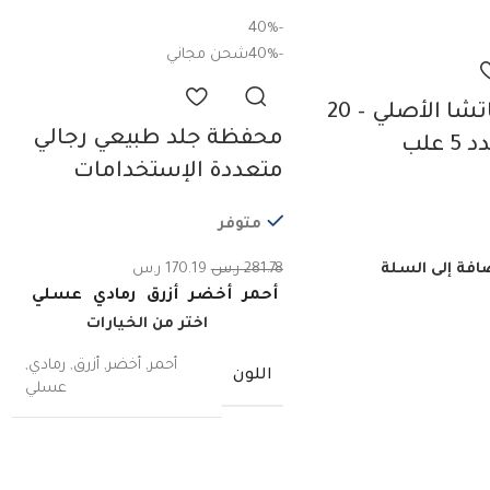
-40%
-40%
شحن مجاني
شاي الماتشا الأصلي – 20
محفظة جلد طبيعي رجالي
علب
متعددة الإستخدامات
متوفر
افة إلى السلة
281.78
ر.س
170.19
ر.س
أحمر
أخضر
أزرق
رمادي
عسلي
اختر من الخيارات
أحمر
,
أخضر
,
أزرق
,
رمادي
,
اللون
عسلي