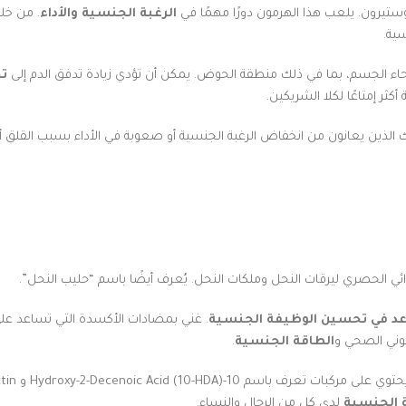
تيرون. يلعب هذا الهرمون دورًا مهمًا في
الرغبة الجنسية والأداء
. من خل
سية.
حاء الجسم، بما في ذلك منطقة الحوض. يمكن أن تؤدي زيادة تدفق الدم إلى
تح
ثر إمتاعًا لكلا الشريكين.
ئك الذين يعانون من انخفاض الرغبة الجنسية أو صعوبة في الأداء بسبب القلق 
ئي الحصري ليرقات النحل وملكات النحل. يُعرف أيضًا باسم “حليب النحل”.
د في تحسين الوظيفة الجنسية
. غني بمضادات الأكسدة التي تساعد على ح
موني الصحي و
الطاقة الجنسية
.
ة الجنسية
لدى كل من الرجال والنساء.