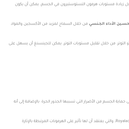
ال زيادة مستويات هرمون التستوستيرون في الجسم، يمكن أن يكون
سين الأداء الجنسي
من خلال السماح لمزيد من الأكسجين والمواد
أو التوتر. من خلال تقليل مستويات التوتر، يمكن للجينسنغ أن يسهل على
ماية الجسم من الأضرار التي تسببها الجذور الحرة. بالإضافة إلى أنه
قد يؤدي غذاء ملكات النحل أيضًا إلى زيادة الرغبة الجنسية وتحسين الخصوبة. يحتوي على مركبات تعرف باسم 10-Hydroxy-2-Decenoic Acid (10-HDA) و Royalactin، والتي يعتقد أن لها تأثير على الهرمونات المرتبطة بالإثارة