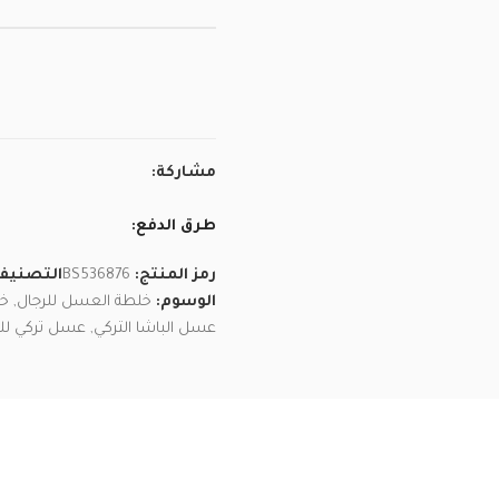
مشاركة:
طرق الدفع:
رمز المنتج:
BS536876
التصنيف
الوسوم:
خلطة العسل للرجال
,
خل
عسل الباشا التركي
,
عسل تركي لل