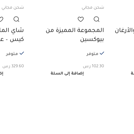
شحن مجاني
شحن مجاني
لأرغان
المجموعة المميزة من
بيوكسين
كيس – عدد 5 
متوفر
متوفر
102.30
ر.س
329.60
ر.س
ة
إضافة إلى السلة
إض