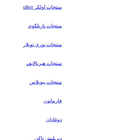
منتجات اولكر ulker
منتجات نازيلكوي
منتجات نوري توبلار
منتجات هيربالايف
منتجات بيوبلاس
فارماتون
دوغادان
ديريليش تاكي