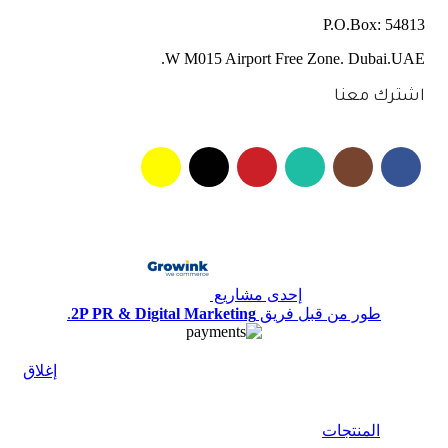
P.O.Box: 54813
W M015 Airport Free Zone. Dubai.UAE.
اشترك معنا
إحدى مشاريع
طور من قبل فريق
2P PR & Digital Marketing
.
إغلاق
المنتجات