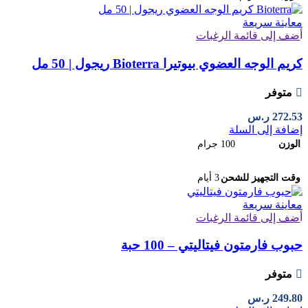
معاينة سريعة
أضف إلى قائمة الرغبات
كريم الوجه العضوي بيوتيرا Bioterra ريجول | 50 مل
متوفر
272.53
ر.س
إضافة إلى السلة
الوزن
100 جرام
وقت التجهيز للشحن
3 أيام
معاينة سريعة
أضف إلى قائمة الرغبات
حبوب فارمتون فيتاليتي – 100 حبة
متوفر
249.80
ر.س