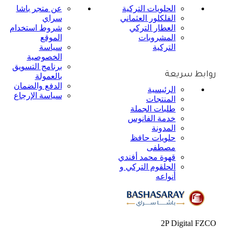
الحلويات التركية
عن متجر باشا
الفلكلور العثماني
سراي
العطار التركي
شروط استخدام
المشروبات
الموقع
التركية
سياسة
الخصوصية
برنامج التسويق
روابط سريعة
بالعمولة
الدفع والضمان
الرئيسية
سياسة الإرجاع
المنتجات
طلبات الجملة
خدمة الفانوس
المدونة
حلويات حافظ
مصطفى
قهوة محمد أفندي
الحلقوم التركي و
أنواعه
2P Digital FZCO