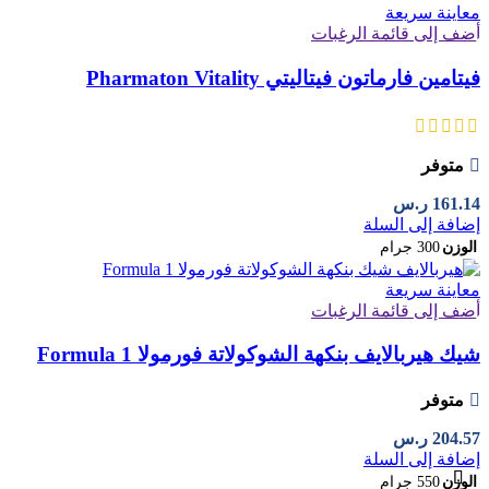
معاينة سريعة
أضف إلى قائمة الرغبات
فيتامين فارماتون فيتاليتي Pharmaton Vitality
متوفر
161.14
ر.س
إضافة إلى السلة
الوزن
300 جرام
معاينة سريعة
أضف إلى قائمة الرغبات
شيك هيربالايف بنكهة الشوكولاتة فورمولا Formula 1
متوفر
204.57
ر.س
إضافة إلى السلة
الوزن
550 جرام