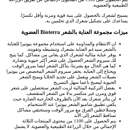
الطبيعية والعضوية.
يسمح لشعرك بالحصول على بنية قوية ومرنة وأقل تكسرًا.
يساعدك على تشكيل شعرك الذي تحلمين به.
ميزات
مجموعة العناية بالشعر Bioterra العضوية
ان الانتظام والمداومة على استخدام مجموعة بيوتيرا للعناية
بالشعر سيدعم العناية بشعرك وتنشيطه وتقويته.
يوفر عناية مثالية لشعرك الذي يعاني من مشاكل. كما يتيح
لك سيروم الشعر الحصول على شعر أكثر حيوية ونضارة.
كما هي الحال مع بشرتنا، يتآكل الشعر أيضا بمرور الوقت
ويحتاج إلى العناية. يحفز سيروم الشعر المخصص من بيوتيرا
بصيلات الشعر ويعمل على تجديد الخلايا ويمنح الشعر
الحيوية ليصبح ناعما سهل التسريح
بفضل التركيبة المثالية لزيت الشعر ستحصلين على شعر
قوي ومرن غير متكسر بدلا من الشعر المتقصف.
لن يتأثر شعرك بعد الآن بالظروف الخارجية الضارة حيث
يكفي تطبيق شامبو الشعر بيوتيرا عند الاستحمام .
وستلاحظين الفرق مع مرور الوقت وستختفي مشاكل
تساقط الشعر إلى الأبد
يتم الحصول على 100٪ من محتوى المنتجات الثلاثة
الإجمالي من خلال الزراعة الطبيعية والعضوية. لا يشمل