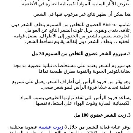
نتعرض للآثار السلبية للمواد الكيميائية الضارة في الأطعمة.
هذا يمكن أن يظهر نتائج غير مرغوب فيها في الشعر.
شامبو Bioterra العضوي للتخلص من السموم ينظف الشعر دون
إتلافه. يغذي ويقوي. يزيل تلوث الشعر الناتج عن العوامل
الخارجية. يعتني بالشعر من الجذور إلى الأطراف. بفضل قوامه
الخفيف ، ينظف الشعر دون إثقاله. يقاوم تساقط الشعر.
2. سيروم للشعر عضوي للتخلص من السموم 30 مل
هو سيروم للشعر يعتمد على مستخلصات نباتية عضوية مدمجة
بعناية.لتوفير الحيوية والتقوية بطرق طبيعية تمامًا
وهو يؤثر من فروة الرأس إلى أطراف الشعر. يعمل على تسريع
عملية تجديد خلايا فروة الرأس لنمو شعر صحي.
يساعد فروة الرأس التي تفقد توازنها الطبيعي بسبب المواد
الكيميائية الضارة وتلوث الهواء على استعادة نفسها.
3. زيت للشعر عضوي 100 مل
يوفر عناية فعالة للشعر من خلال 8
زيوت عشبية
عضوية مختلفة.
يتم الحصول على 100٪ من المحتوى الإجمالي عن طريق الزراعة