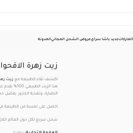
لماركات
جديد باشا سراي
عروض الشحن المجاني
المدونة
ضوي – 5 مل
زيت زهرة الاقحوان 
اكتشف نقاء الطبيعة مع
زيت زهر
هذا الزيت ال
النضارة، وتغذية الجذور. بفضل حجمه العملي 5 مل، يمكنك حمله بسهو
احصل على لمسة من الطبيعة في رو
شحن سريع لكل دول العالم خلال 3 – 7 أيام عمل
العلامة التجارية:
بيوتيرا