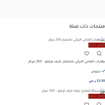
منتجات ذات صلة
كوبون خصم
بهارات الماجي التركي بالخضار عارف اوغلو – 250 غرام
متوفر
52.30
ر.س
كوبون خصم