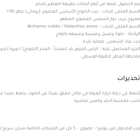
يتم الحصول عليها من أزهار النباتات بطريقة التقطير بالبخار.
الاسم العلمي للنبات – زيت البابونج الأساسي العضوي (روماني) عطر 90٪
ممزوج بزيت دوار الشمس العضوي المطهر.
الاسم العلمي للنبات – Anthemis nobilis / Helianthus annus
الرائحة – حلوة وعسل وعشبية وشبيهة بالتفاح
زيت عباد الشمس: عصارة باردة
الجزء المتحصل عليه – الراس المزهر بلد المنشأ – المجر (البابونج) / اوروبا (ب
ملاحظة العطر: الطبقة الوسطى
تحذيرات
يُحفظ في درجة حرارة الغرفة في مكان مغلق بعيدًا عن الضوء. يحفظ بعيدا عن
تجنب ملامسة الجلد والعين مباشرة.
زيت الاقحوان من بيوتيرا – عضوي – 5 مل من المنتجات الخاصة شحن سريع لكل دول العالم خلال ثلاثة إلى خمسة أيام عمل من قصر الباشا إلى باب منزلك.