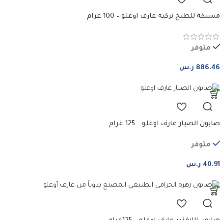
مستكة للطبخ تركية عارف اوغلو – 100 غرام
متوفر
886.46
ر.س
صابون الصبار عارف اوغلو – 125 غرام
متوفر
40.91
ر.س