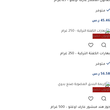
صابون اللافندر عارف اوغلو – 125غرام
متوفر
45.46
ر.س
كوبون خصم
بهارات الكفتة التركية – 250 غرام
متوفر
56.58
ر.س
كوبون خصم
جوز هند مبشور عارف اوغلو – 500 غرام