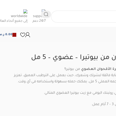
24/7 دعم
إلى جميع أنحاء العال
0.00
ر.
Back to products
من بيوتيرا – عضوي – 5 مل
ة الأقحوان العضوي
من بيوتيرا!
طبيعي 100% يقدم عناية فائقة لبشرتك وشعرك، حيث يعمل على الترطيب العميق، تعزيز
لة واستخدامه في أي وقت.
تينك اليومي مع زيت بيوتيرا العضوي المثالي.
.