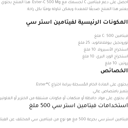
يعتبر هذا المنتج صديقًا للمعدة ويمكن تناوله يوميًا بكل راحة.
المكونات الرئيسية لفيتامين استر سي
فيتامين C: 500 ملغ
تورونجيل بيوفلافانويد: 25 ملغ
استخراج الأسيرولا: 10 ملغ
استخراج الورد البري: 10 ملغ
روتين: 10 ملغ
الخصائص
يحتوي على المادة الخام المُسجلة ببراءة اختراع Ester®C.
يتميز بامتصاص عالي.
لا يحتوي على مواد حافظة أو منكهات أو مكونات مشتقة من الخنزير أو الغلوتين أو ا
استخدامات فيتامين استر سي 500 ملغ
فيتامين استر سي بجرعة 500 مغ هو نوع من فيتامين سي المختلف عن الفيتامين سي التقليدي، حيث يتميز بامتصاصه الأفضل وتحمله الأعلى للجسم.