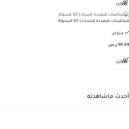
الوزن
فيتامينات متعددة للنساء | 60 كبسولة
متوفر
90.69
ر.س
الوزن
أحدث ماشاهدته