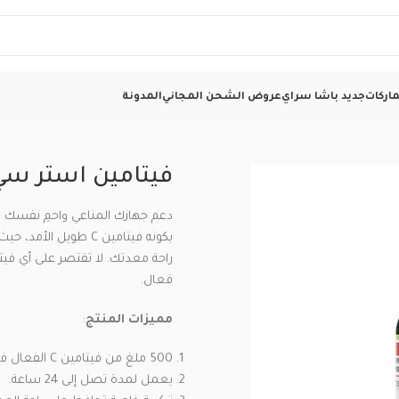
اركات
جديد باشا سراي
عروض الشحن المجاني
المدونة
فيتامين استر سي 500 ملغ | 120 كبس
دعم جهازك المناعي واحمِ نفسك
فعال.
مميزات المنتج
:
500 ملغ من فيتامين C الفعال في كل كبسولة.
يعمل لمدة تصل إلى 24 ساعة.