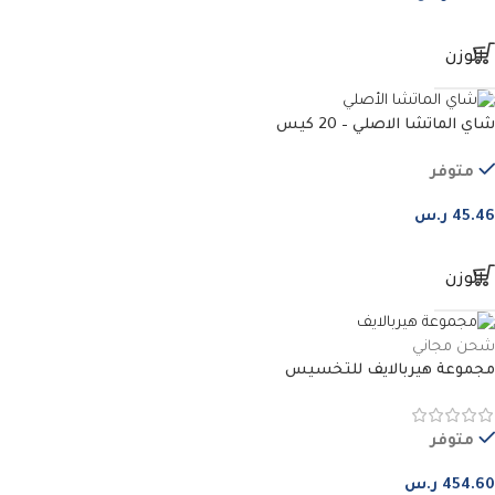
الوزن
شاي الماتشا الاصلي – 20 كيس
متوفر
45.46
ر.س
الوزن
شحن مجاني
مجموعة هيربالايف للتخسيس
متوفر
454.60
ر.س