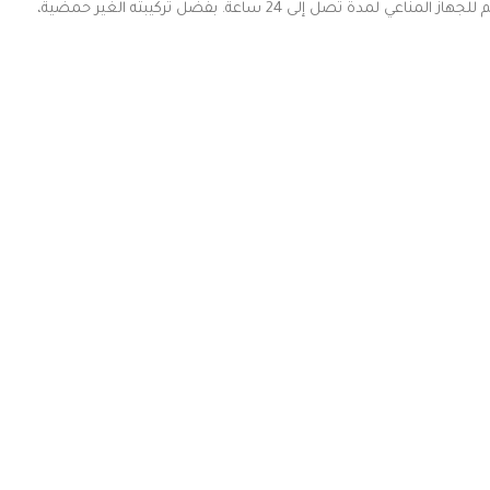
احصل على دعم فيتامين C لجسمك مع Ester-C 500 Mg. هذا المنتج يحتوي على 500 ملغ من فيتامين C في كل كبسولة، وهو مصمم خصيصًا لتقديم دعم للجهاز المناعي لمدة تصل إلى 24 ساعة. بفضل تركيبته الغير حمضية،