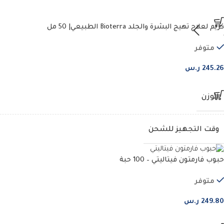
كريم لعلاج تهيج البشرة والجلد Bioterra الطبيعي| 50 مل
متوفر
245.26
ر.س
الوزن
وقت التجهيز للشحن
حبوب فارمتون فيتاليتي – 100 حبة
متوفر
249.80
ر.س