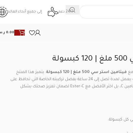
24/7 دعم
إلى جميع أنحاء العالم
0.00
ر.
Back to products
ولة
 مع
فيتامين استر سي 500 ملغ | 120 كبسولة
. يتميز هذا المنتج
بكونه فيتامين C طويل الأمد، حيث يعمل لمدة تصل إلى 24 ساعة بفضل تركيبته الخاصة التي تحافظ على
راحة معدتك. لا تقتصر على أي فيتامين C، بل اختر الأفضل مع Ester-C لضمان تعزيز صحتك بشكل