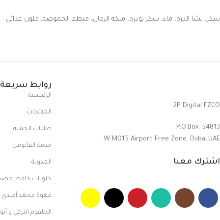
سكر، نشا الذرة، ماء، سكر بودرة، منكه الرمان، منظم الحموضة، ملون غذائي.
روابط سريعة
الرئيسية
2P Digital FZCO
المنتجات
P.O.Box: 54813
طلبات الجملة
W M015 Airport Free Zone. Dubai.UAE.
خدمة الفانوس
اشترك معنا
المدونة
حلويات حافظ مص
قهوة محمد أفندي
الحلقوم التركي و أنو