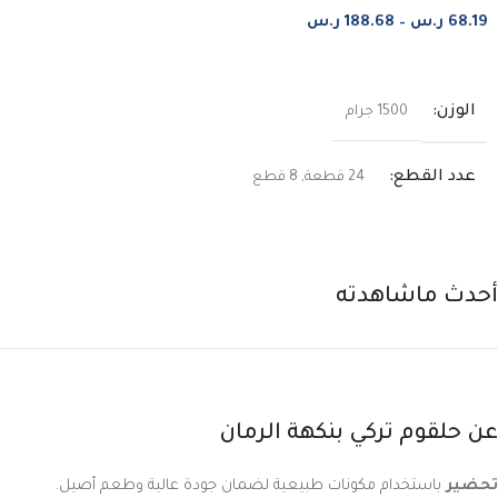
68.19
ر.س
–
188.68
ر.س
اختر من الخيارات
الوزن
1500 جرام
عدد القطع
24 قطعة
,
8 قطع
النكهة
أحدث ماشاهدته
شوكولاتة داكنة
,
شيكولاتة حليب
عن حلقوم تركي بنكهة الرمان
تحضير
باستخدام مكونات طبيعية لضمان جودة عالية وطعم أصيل.