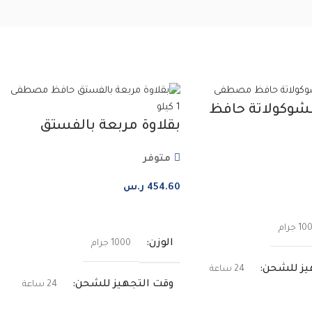
لشوكولاتة حافظ
بقلاوة مربعة بالفستق
 صغير
حافظ مصطفى – صغير
متوفر
454.60
ر.س
لسلة
إضافة إلى السلة
1 جرام
الوزن
1000 جرام
يز للشحن
24 ساعة
وقت التجهيز للشحن
24 ساعة