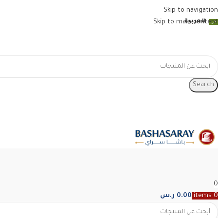
Skip to navigation
العربية
Skip to main content
Search
0
0
items
0.00
ر.س