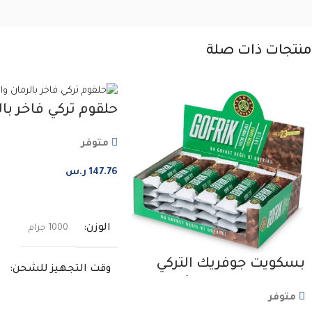
منتجات ذات صلة
حلقوم تركي فاخر بال
والفستق
متوفر
147.76
ر.س
إضافة إلى السلة
الوزن
1000 جرام
بسكويت جوفريك التركي
وقت التجهيز للشحن
بشوكولاته الحليب أو
متوفر
الشوكلاتة الداكنة