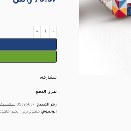
79.57
ر.س
مشاركة:
طرق الدفع:
رمز المنتج:
BS396637
التصنيف
الوسوم:
حلقوم تركي الخبر
,
حلقوم 