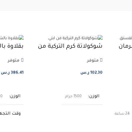
رمان
شوكولاتة كرم التركية من
بقلاوة با
ايتي – 24 قطعة
مصطفى –
متوفر
متوفر
102.30
ر.س
386.41
ر.س
إضافة إلى السلة
إضافة إلى ا
الوزن
الوزن
1500 جرام
000
وقت التجه
24 ساعة