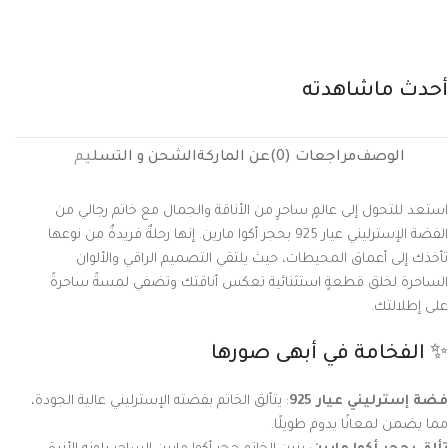
,
25
,
24
,
23
,
22
,
21
,
20
,
19
,
18
,
17
,
16
33
,
32
,
31
,
30
,
29
,
28
,
27
,
26
أحدث ماشاهدته
الوصف
مراجعات (0)
عن الماركة
الشحن و التسليم
استعد للتحول إلى عالمٍ ساحرٍ من الأناقة والجمال مع خاتم رجالي من
الفضة الإسترليني عيار 925 بحجر أكوا مارين. إنها رحلةٌ فريدةٌ من نوعها
تأخذك إلى أعماق المحيطات، حيث يلتقي التصميم الراقي والألوان
الساحرة لخلق قطعةٍ استثنائية تعكس أناقتك وتضفي لمسةً ساحرةً
على إطلالتك.
✨ الفخامة في أبهى صورها
فضة إسترليني عيار 925
: يتألق الخاتم بفضته الإسترليني عالية الجودة،
مما يضمن لمعانًا يدوم طويلًا.