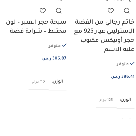
خاتم رجالي من الفضة
سبحة حجر العنبر – لون
الإسترليني عيار 925 مع
مختلط – شرابة فضة
حجر أونيكس مكتوب
متوفر
عليه الاسم
306.87
ر.س
متوفر
إضافة إلى السلة
386.41
ر.س
الوزن
110 جرام
اختر من الخيارات
الوزن
125 جرام
القياس