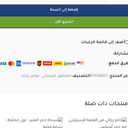
إضافة إلى السلة
اشتري الآن
أضف إلى قائمة الرغبات
شاركة:
رق الدفع:
مز المنتج:
BS104423
التصنيف:
الفلكلور العثماني
,
خواتم تركية
منتجات ذات صلة