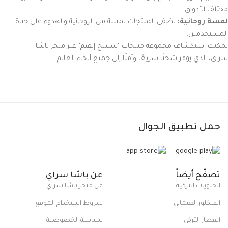
مختلف الأذواق.
لمسة روحانية:
تضفي المنتجات لمسة من الروحانية والهدوء على حياة
المستخدمين.
يمكنك استكشاف مجموعة منتجات "تسبيح إيفيم" عبر متجر باشا
سراي، الذي يوفر شحنًا سريعًا وآمنًا إلى جميع أنحاء العالم.
حمل تطبيق الجوال
تصفّح أيضاً
عن باشا سراي
الحلويات التركية
عن متجر باشا سراي
الفلكلور العثماني
شروط استخدام الموقع
العطار التركي
سياسة الخصوصية