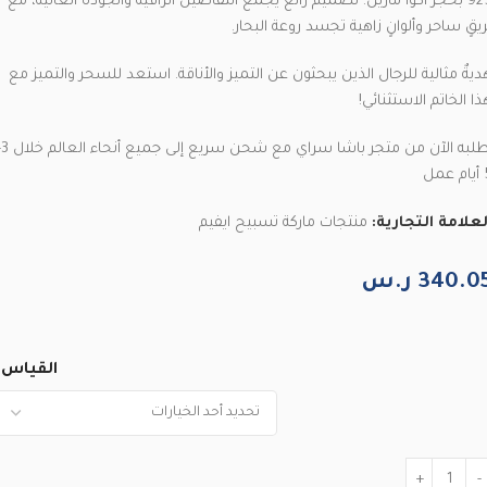
925 بحجر أكوا مارين. تصميمٌ رائع يجمع التفاصيل الراقية والجودة العالية، مع
ريقٍ ساحر وألوانٍ زاهية تجسد روعة البحار.
ديةٌ مثالية للرجال الذين يبحثون عن التميز والأناقة. استعد للسحر والتميز مع
ذا الخاتم الاستثنائي!
اطلبه الآن من متجر
عمل
لعلامة التجارية:
منتجات ماركة تسبيح ايفيم
340.0
ر.س
القياس