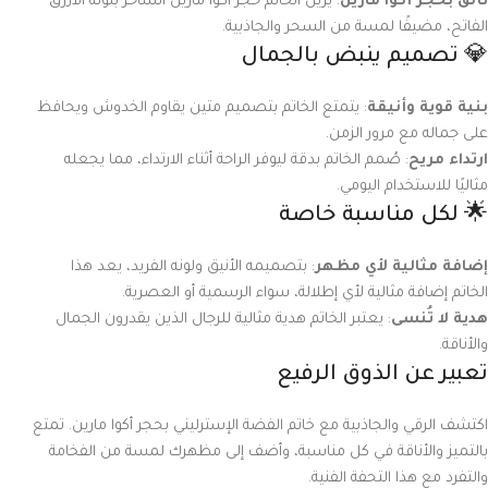
تألق بحجر أكوا مارين
: يزين الخاتم حجر أكوا مارين الساحر بلونه الأزرق
الفاتح، مضيفًا لمسة من السحر والجاذبية.
💎 تصميم ينبض بالجمال
بنية قوية وأنيقة
: يتمتع الخاتم بتصميم متين يقاوم الخدوش ويحافظ
على جماله مع مرور الزمن.
ارتداء مريح
: صُمم الخاتم بدقة ليوفر الراحة أثناء الارتداء، مما يجعله
مثاليًا للاستخدام اليومي.
🌟 لكل مناسبة خاصة
إضافة مثالية لأي مظهر
: بتصميمه الأنيق ولونه الفريد، يعد هذا
الخاتم إضافة مثالية لأي إطلالة، سواء الرسمية أو العصرية.
هدية لا تُنسى
: يعتبر الخاتم هدية مثالية للرجال الذين يقدرون الجمال
والأناقة.
تعبير عن الذوق الرفيع
اكتشف الرقي والجاذبية مع خاتم الفضة الإسترليني بحجر أكوا مارين. تمتع
بالتميز والأناقة في كل مناسبة، وأضف إلى مظهرك لمسة من الفخامة
والتفرد مع هذا التحفة الفنية.