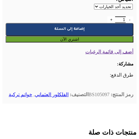
كمية خاتم رجالي من الفضة الإسترليني بحجر التوباز الأزرق عيار 925
إضافة إلى السلة
اشتري الآن
أضف إلى قائمة الرغبات
مشاركة:
طرق الدفع:
رمز المنتج:
BS105097
التصنيف:
الفلكلور العثماني
,
خواتم تركية
منتجات ذات صلة