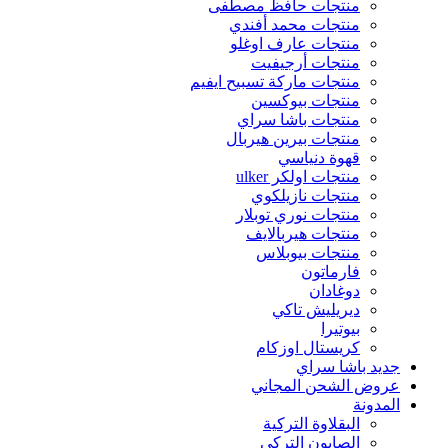
منتجات حافظ مصطفى
منتجات محمد أفندي
منتجات عارف اوغلو
منتجات أرجيفيت
منتجات ماركة تسبيح ايفيم
منتجات بيوكسين
منتجات باشا سراي
منتجات بيرين هيربال
قهوة دنياسي
منتجات اولكر ulker
منتجات نازيلكوي
منتجات نوري توبلار
منتجات هيربالايف
منتجات بيوبلاس
فارماتون
دوغادان
ديريليش تاكي
بيوتيرا
كريستال اوزكام
جديد باشا سراي
عروض الشحن المجاني
المدونة
البقلاوة التركية
الصابون التركي