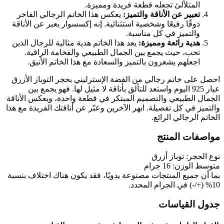
المتلألئ تجعله قطعة فريدة ومميزة.
تعبير عن الأناقة والتميز:
يعكس هذا الخاتم الرجالي الفاخر
ذوقًا رفيعًا وشخصية استثنائية. إنه إكسسوار يعبر عن الأناقة
والتميز في كل مناسبة.
هدية رائعة ومميزة:
يعد هذا الخاتم هدية مثالية للرجال الذين
تحب، حيث يجمع بين الجمال الطبيعي والفخامة الراقية.
اجعلهم يشعرون بالتميز والسعادة مع هذا الخاتم الأنيق.
احصل على خاتم رجالي من الفضة الإسترليني بحجر التوباز الأزرق
عيار 925 اليوم واستعد للتألق بأناقة لا مثيل لها. فهو يجمع بين
الجمال الطبيعي والتصميم المبتكر في قطعة واحدة، ويعكس الأناقة
والتميز في كل تفصيلة. ابهر الآخرين وعبّر عن أناقتك الفريدة مع هذا
الخاتم الرجالي الرائع.
مواصفات المنتج
نوع الحجر: توباز أزرق
متوسط ​​الوزن: 16 جرام
بما أن جميع المنتجات مصنوعة يدويًا، فقد يكون هناك اختلاف بنسبة
10% (+/-) في الجرام المحدد.
جدول القياسات