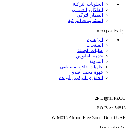
الحلويات التركية
الفلكلور العثماني
العطار التركي
المشروبات التركية
روابط سريعة
الرئيسية
المنتجات
طلبات الجملة
خدمة الفانوس
المدونة
حلويات حافظ مصطفى
قهوة محمد أفندي
الحلقوم التركي و أنواعه
2P Digital FZCO
P.O.Box: 54813
W M015 Airport Free Zone. Dubai.UAE.