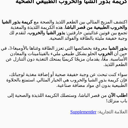
كريمة بذور الشيا والخروب الطبيعي الصحية
اكتشف المزيج المثالي بين الطعم اللذيذ والصحة مع
كريمة بذور الشيا
والخروب الطبيعية من قصر الباشا
. هذه الكريمة اللذيذة والمغذية
تجمع بين قوتين غذائيتين خارقتين:
بذور الشيا
و
الخروب
، لتقدم لك
وجبة خفيفة مليئة بالطاقة والفوائد الصحية.
بذور الشيا
معروفة بخصائصها التي تعزز الطاقة وغناها بالأوميغا-3، في
حين أن
الخروب
الحلو بشكل طبيعي مليء بالفيتامينات والمعادن
الأساسية. معًا، يقدمان مزيجًا كريميًا يمنحك التغذية دون التنازل عن
الطعم اللذيذ.
سواء كنت تبحث عن وجبة خفيفة صحية أو إضافة مغذية لوجباتك،
فإن كريمة بذور الشيا والخروب هي الخيار المثالي. استمتع بالحلاوة
الطبيعية بدون أي مواد مضافة صناعية.
اطلب الآن
من قصر الباشا، وستصلك الكريمة اللذيذة والصحية إلى
باب منزلك!
العلامة التجارية:
Supplementler