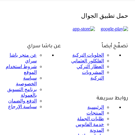
حمل تطبيق الجوال
تصفّح أيضاً
عن باشا سراي
الحلويات التركية
عن متجر باشا
الفلكلور العثماني
سراي
العطار التركي
شروط استخدام
المشروبات
الموقع
التركية
سياسة
الخصوصية
برنامج التسويق
بالعمولة
روابط سريعة
الدفع والضمان
سياسة الإرجاع
الرئيسية
المنتجات
طلبات الجملة
خدمة الفانوس
المدونة