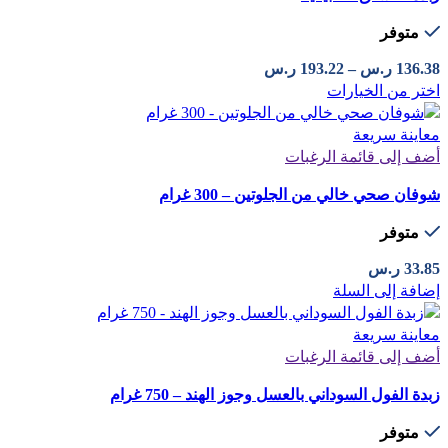
متوفر
نطاق
136.38
ر.س
–
193.22
ر.س
هناك
السعر:
اختر من الخيارات
العديد
من
من
معاينة سريعة
الأشكال
خلال
أضف إلى قائمة الرغبات
المختلفة
شوفان صحي خالي من الجلوتين – 300 غرام
لهذا
المنتج.
متوفر
يمكن
اختيار
33.85
ر.س
الخيارات
إضافة إلى السلة
على
صفحة
معاينة سريعة
المنتج
أضف إلى قائمة الرغبات
زبدة الفول السوداني بالعسل وجوز الهند – 750 غرام
متوفر