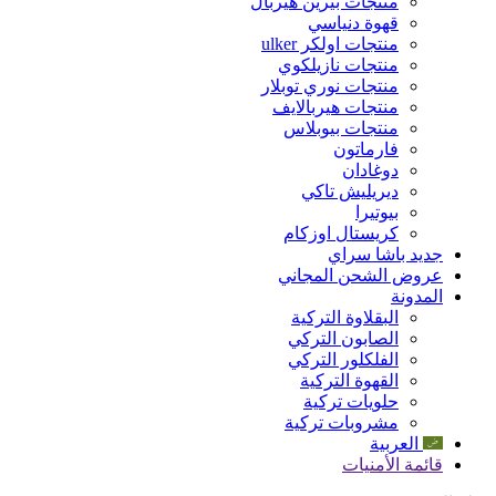
منتجات بيرين هيربال
قهوة دنياسي
منتجات اولكر ulker
منتجات نازيلكوي
منتجات نوري توبلار
منتجات هيربالايف
منتجات بيوبلاس
فارماتون
دوغادان
ديريليش تاكي
بيوتيرا
كريستال اوزكام
جديد باشا سراي
عروض الشحن المجاني
المدونة
البقلاوة التركية
الصابون التركي
الفلكلور التركي
القهوة التركية
حلويات تركية
مشروبات تركية
العربية
قائمة الأمنيات