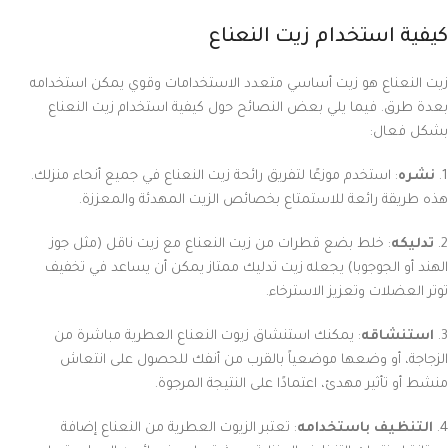
كيفية استخدام زيت النعناع
زيت النعناع هو زيت أساسي متعدد الاستخدامات وقوي يمكن استخدامه
بعدة طرق. فيما يلي بعض النصائح حول كيفية استخدام زيت النعناع
بشكل فعال:
1.
نشره
: استخدم موزعًا لتفريق رائحة زيت النعناع في جميع أنحاء منزلك.
هذه طريقة رائعة للاستمتاع بخصائص الزيت المهدئة والمعززة.
2.
تدليكه
: خلط بضع قطرات من زيت النعناع مع زيت ناقل (مثل جوز
الهند أو الجوجوبا) يجعله زيت تدليك ممتاز يمكن أن يساعد في تخفيف
توتر العضلات وتعزيز الاسترخاء.
3.
استنشاقه
: يمكنك استنشاق زيوت النعناع العطرية مباشرة من
الزجاجة، أو وضعها موضعياً بالقرب من أنفك للحصول على انتعاش
منشط أو تأثير مهدئ، اعتمادًا على النتيجة المرجوة.
4.
التنظيف باستخدامه
: تعتبر الزيوت العطرية من النعناع إضافة