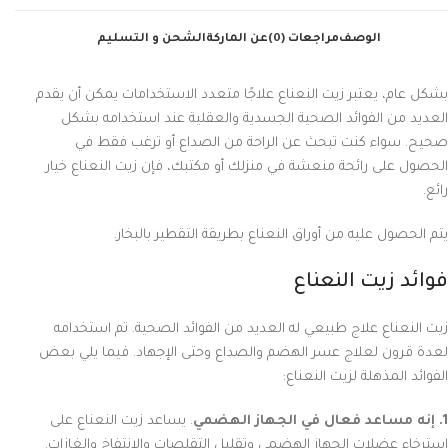
الوصف
مراجعات (0)
عن الماركة
الشحن و التسليم
بشكل عام، يعتبر زيت النعناع علاجًا متعدد الاستخدامات يمكن أن يقدم
العديد من الفوائد الصحية الجسدية والعقلية عند استخدامه بشكل
صحيح. سواء كنت تبحث عن الراحة من الصداع أو ترغب فقط في
الحصول على رائحة منعشة في منزلك أو مكتبك، فإن زيت النعناع خيار
رائع.
يتم الحصول عليه من أوراق النعناع بطريقة التقطير بالبخار.
فوائد زيت النعناع
زيت النعناع علاج طبيعي له العديد من الفوائد الصحية. تم استخدامه
لعدة قرون لعلاج عسر الهضم والصداع وحتى الإجهاد. فيما يلي بعض
الفوائد المذهلة لزيت النعناع:
1. إنه مساعد فعال في الجهاز الهضمي
. يساعد زيت النعناع على
استرخاء عضلات الجهاز الهضمي وتقليل التقلصات والانتفاخ والغازات.