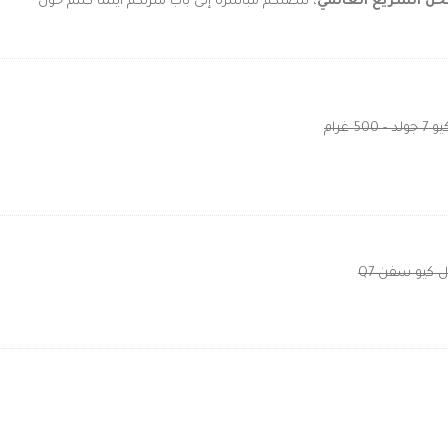
ن السريع العالمي
، لتصلكم مباشرة إلى باب منزلكم أينما كنتم حول
 غرام
 كيو سفن Q7