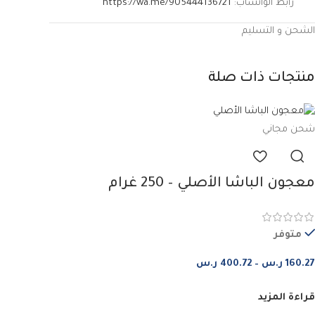
رابط الواتساب:
https://wa.me/905444136721
الشحن و التسليم
منتجات ذات صلة
شحن مجاني
معجون الباشا الأصلي – 250 غرام
متوفر
160.27
ر.س
–
400.72
ر.س
قراءة المزيد