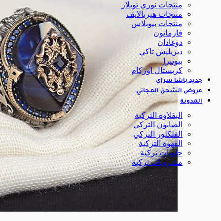
منتجات نوري توبلار
منتجات هيربالايف
منتجات بيوبلاس
فارماتون
دوغادان
ديريليش تاكي
بيوتيرا
كريستال اوزكام
جديد باشا سراي
عروض الشحن المجاني
المدونة
البقلاوة التركية
الصابون التركي
الفلكلور التركي
القهوة التركية
حلويات تركية
مشروبات تركية