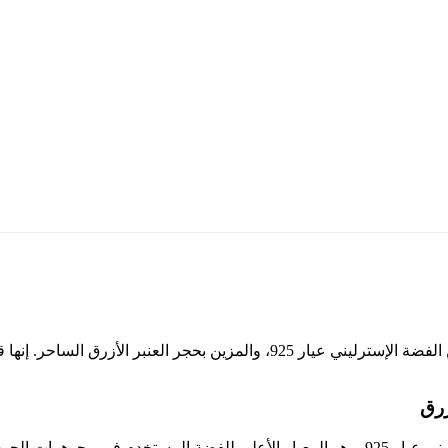
استعد للتألق بأسلوب فريد وتميز لا يضاهى مع خاتم رجالي مدهش من الفضة الإسترلي
زرق
يتميز الخاتم بصنعه من الفضة الإسترليني عيار 925، وهو المعيار الأعلى للفضة ال