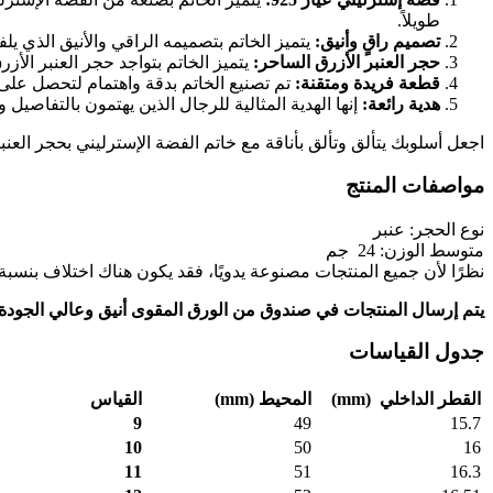
طويلاً.
تصميم راقٍ وأنيق:
يتميز الخاتم بتصميمه الراقي والأنيق الذي يل
حجر العنبر الأزرق الساحر:
يتميز الخاتم بتواجد حجر العنبر الأ
قطعة فريدة ومتقنة:
تم تصنيع الخاتم بدقة واهتمام لتحصل على قط
هدية رائعة:
إنها الهدية المثالية للرجال الذين يهتمون بالتفاصيل
اجعل أسلوبك يتألق وتألق بأناقة مع خاتم الفضة الإسترليني بحجر العنبر الأزرق عيار 925، واستمتع بجمالها المتفرد وتأثي
مواصفات المنتج
نوع الحجر: عنبر
متوسط ​​الوزن: 24 جم
نظرًا لأن جميع المنتجات مصنوعة يدويًا، فقد يكون هناك اختلاف بنسبة 10% (+/-) في الجرام المحدد
يتم إرسال المنتجات في صندوق من الورق المقوى أنيق وعالي الجودة
جدول القياسات
القطر الداخلي
(mm)
المحيط
(mm)
القياس
9
49
15.7
10
50
16
11
51
16.3