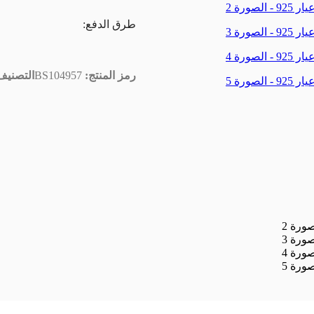
طرق الدفع:
رمز المنتج:
BS104957
التصنيف