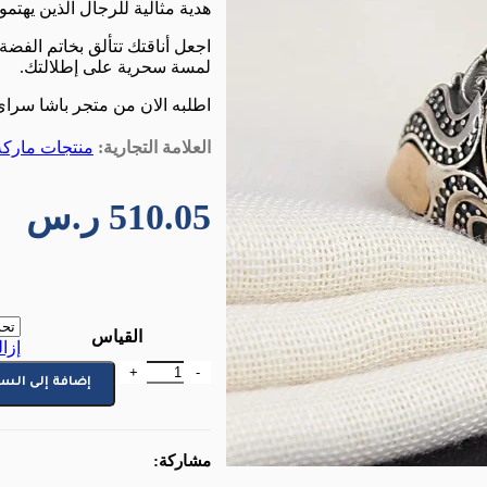
هدية مثالية للرجال الذين يهتمو
لمسة سحرية على إطلالتك.
اطلبه الان من متجر باشا سراي مع ش
العلامة التجارية:
منتجات ماركة 
510.05
ر.س
القياس
إزال
كمية خاتم رجالي من الفضة الإستر
إضافة إلى الس
مشاركة: