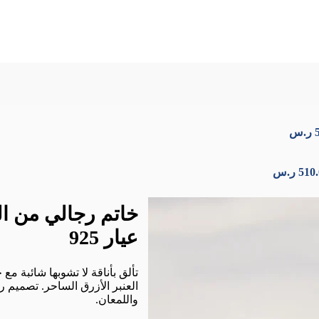
ليني بحجر العنبر الأزرق عيار 925
ر.س
510
ر.س
خاتم رجالي من الف
عيار 925
العنبر الأزرق الساحر. تصميم ر
واللمعان.