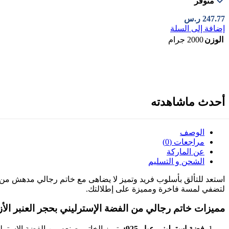
متوفر
247.77
ر.س
إضافة إلى السلة
الوزن
2000 جرام
أحدث ماشاهدته
الوصف
مراجعات (0)
عن الماركة
الشحن و التسليم
لتضفي لمسة فاخرة ومميزة على إطلالتك.
مميزات خاتم رجالي من الفضة الإسترليني بحجر العنبر الأ
فضة إسترليني عيار 925: