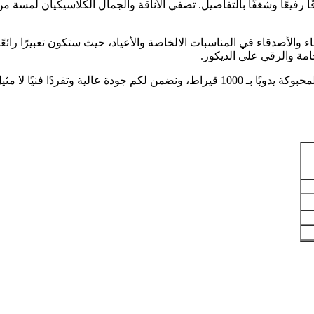
رفيعًا وشغفًا بالتفاصيل. تضفي الأناقة والجمال الكلاسيكيان لمسة من 
 1000 قيراط هي هدية مثالية للأحباء والأصدقاء في المناسبات الالخاصة والأعياد، حيث ست
مة والرقي على الديكور.
نحن في متجر باشا سراي نفخر بتقديم هذه السبحة الفضية الكزازية المحبوكة يدويًا بـ 1000 ق