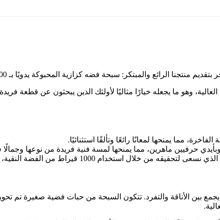
منتجنا الرائع والمبتكر: سبحة فضه كزازية المحبوكة يدويًا بـ 1000 قيراط.
فية العالية، وهو ما يجعله خيارًا مثاليًا لأولئك الذين يبحثون عن قط
خرة، مما يمنحها لمعانًا رائعًا وتألقًا استثنائيًا.
أيدي حرفيين ماهرين، مما يمنحها لمسة فنية فريدة من نوعها وجمالًا فائ
1000 قيراط من الفضة النقية، مما يزيد من قيمتها الفنية والثقافية.
المحبوكة يدويًا بـ 1000 قيراط بتصميم رائع يجمع بين الأناقة والتفرد. تتكون السبحة من ح
الية.