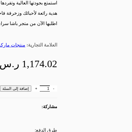
استمتع بجودتها العالية وتفرده
هدية رائعة لأحبائك وزخرفة فا
اطلبها الآن من متجر باشا سراي مع 
العلامة التجارية:
منتجات ماركة 
1,174.02
ر.س
كمية سبحه فضه كزازية محبوكة يدويًا | 
إضافة إلى السلة
مشاركة:
طرق الدفع: