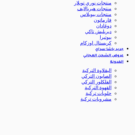
منتجات نوري توبلار
منتجات هيربالايف
منتجات بيوبلاس
فارماتون
دوغادان
ديريليش تاكي
بيوتيرا
كريستال اوزكام
جديد باشا سراي
عروض الشحن المجاني
المدونة
البقلاوة التركية
الصابون التركي
الفلكلور التركي
القهوة التركية
حلويات تركية
مشروبات تركية