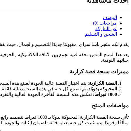
أحدث ماشاهدته
الوصف
مراجعات (0)
عن الماركة
الشحن و التسليم
يقدم لكم متجر باشا سراي مفهومًا جديدًا للتصميم والجمال، حيث نفخر بتقديم 
يعد هذا المنتج المتميز تحفة فنية تجمع بين الأناقة الكلاسيكية والحر
حياتهم اليومية.
مميزات سبحة فضة كزازية
الفضة الكزازية:
يتم اختيار الفضة عالية الجودة لصنع هذه السبحة الفا
المحبوكة يدويًا:
يتم تصنيع كل حبة في هذه السبحة بعناية فائقة وب
1000 قيراط:
تعكس هذه السبحة الفاخرة الجودة العالية والتفرد الذي نسعى لتحقيقه من خلال استخدام 
مواصفات المنتج
تأتي سبحة الفضة الكزازية 
متألقًا وفريدًا. يتم تثبيت كل حبة بعناية فائقة لضمان الثبات والجودة الع