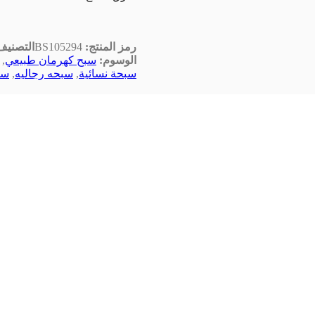
رمز المنتج:
BS105294
التصنيف
الوسوم:
سبح كهرمان طبيعي
,
سبحة نسائية
,
سبحه رجاليه
,
سب