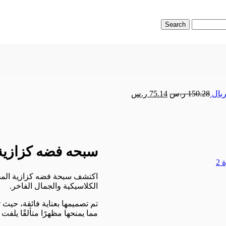
Search
10 قيراط
السعر
السعر
150.28
ر.س
75.14
ر.س
الأصلي
الحالي
هو:
هو:
150.28 ر.س.
75.14 ر.س.
سبحه فضه كزازية محبوكة
الكلاسيكية والجمال الفاخر.
تم تصميمها بعناية فائقة، حي
مما يمنحها مظهرًا متألقًا يلفت ا