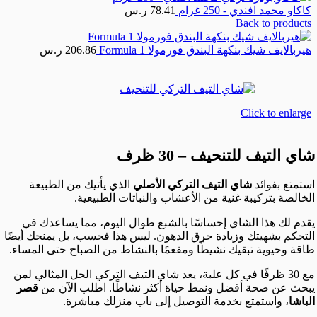
كاكاو محمد افندي - 250 غرام
78.41
ر.س
Back to products
هيربالايف شيك بنكهة البندق فورمولا Formula 1
206.86
ر.س
Click to enlarge
شاي التيف للتنحيف – 30 ظرف
استمتع بفوائد
شاي التيف التركي الأصلي
الذي يأتيك من الطبيعة
الخالصة بتركيبة غنية من الأعشاب والنباتات الطبيعية.
يقدم لك هذا الشاي إحساسًا بالشبع طوال اليوم، مما يساعدك في
التحكم بشهيتك وزيادة حرق الدهون. ليس هذا فحسب، بل يمنحك أيضًا
طاقة وحيوية تبقيك نشيطًا ومفعمًا بالنشاط من الصباح حتى المساء.
مع 30 ظرفًا في كل علبة، يعد شاي التيف التركي الحل المثالي لمن
يبحث عن صحة أفضل ونمط حياة أكثر نشاطًا. اطلب الآن من
قصر
الباشا
، واستمتع بخدمة التوصيل إلى باب منزلك مباشرة.