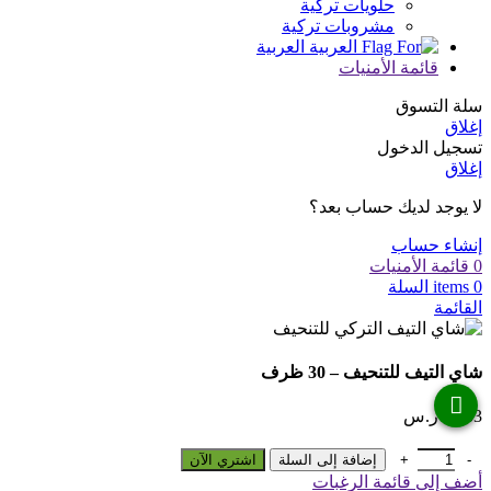
حلويات تركية
مشروبات تركية
العربية
قائمة الأمنيات
سلة التسوق
إغلاق
تسجيل الدخول
إغلاق
لا يوجد لديك حساب بعد؟
إنشاء حساب
0
قائمة الأمنيات
0
items
السلة
القائمة
شاي التيف للتنحيف – 30 ظرف
54.33
ر.س
كمية شاي التيف للتنحيف - 30 ظرف
إضافة إلى السلة
اشتري الآن
أضف إلى قائمة الرغبات