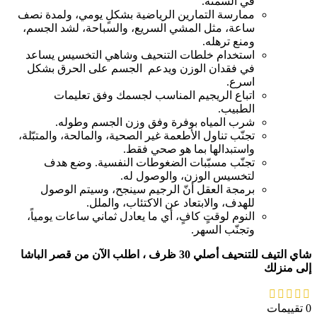
في السمنة.
ممارسة التمارين الرياضية بشكلٍ يومي، ولمدة نصف
ساعة، مثل المشي السريع، والسباحة، لشد الجسم،
ومنع ترهله.
استخدام خلطات التنحيف وشاهي التخسيس يساعد
في فقدان الوزن ويدعم الجسم على الحرق بشكل
اسرع.
اتباع الريجيم المناسب لجسمك وفق تعليمات
الطبيب.
شرب المياه بوفرة وفق وزن الجسم وطوله.
تجنّب تناول الأطعمة غير الصحية، والمالحة، والمتبّلة،
واستبدالها بما هو صحي فقط.
تجنّب مسبّبات الضغوطات النفسية. وضع هدف
لتخسيس الوزن، والوصول له.
برمجة العقل أنّ الرجيم سينجح، وسيتم الوصول
للهدف، والابتعاد عن الاكتئاب، والملل.
النوم لوقتٍ كافٍ، أي ما يعادل ثماني ساعات يومياً،
وتجنّب السهر.
شاي التيف للتنحيف أصلي 30 ظرف ، اطلب الآن من قصر الباشا
إلى منزلك
0 تقييمات