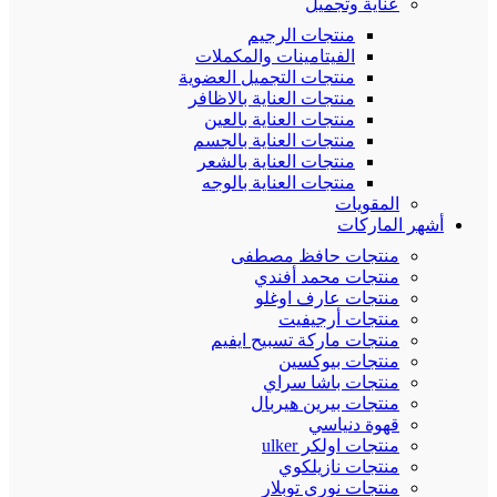
عناية وتجميل
منتجات الرجيم
الفيتامينات والمكملات
منتجات التجميل العضوية
منتجات العناية بالاظافر
منتجات العناية بالعين
منتجات العناية بالجسم
منتجات العناية بالشعر
منتجات العناية بالوجه
المقويات
أشهر الماركات
منتجات حافظ مصطفى
منتجات محمد أفندي
منتجات عارف اوغلو
منتجات أرجيفيت
منتجات ماركة تسبيح ايفيم
منتجات بيوكسين
منتجات باشا سراي
منتجات بيرين هيربال
قهوة دنياسي
منتجات اولكر ulker
منتجات نازيلكوي
منتجات نوري توبلار