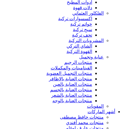
أدوات المطبخ
دلات قهوة
الفلكلور العثماني
اكسسوارات تركية
خواتم تركية
سبح تركية
تحف تركية
المشروبات التركية
الشاي التركي
القهوة التركية
عناية وتجميل
منتجات الرجيم
الفيتامينات والمكملات
منتجات التجميل العضوية
منتجات العناية بالاظافر
منتجات العناية بالعين
منتجات العناية بالجسم
منتجات العناية بالشعر
منتجات العناية بالوجه
المقويات
أشهر الماركات
منتجات حافظ مصطفى
منتجات محمد أفندي
منتجات عارف اوغلو