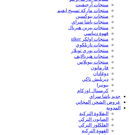
منتجات أرجيفيت
منتجات ماركة تسبيح ايفيم
منتجات بيوكسين
منتجات باشا سراي
منتجات بيرين هيربال
قهوة دنياسي
منتجات اولكر ulker
منتجات نازيلكوي
منتجات نوري توبلار
منتجات هيربالايف
منتجات بيوبلاس
فارماتون
دوغادان
ديريليش تاكي
بيوتيرا
كريستال اوزكام
جديد باشا سراي
عروض الشحن المجاني
المدونة
البقلاوة التركية
الصابون التركي
الفلكلور التركي
القهوة التركية