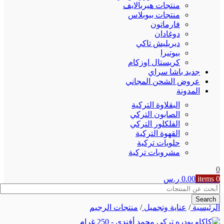
منتجات هيربالايف
منتجات بيوبلاس
فارماتون
دوغادان
ديريليش تاكي
بيوتيرا
كريستال اوزكام
جديد باشا سراي
عروض الشحن المجاني
المدونة
البقلاوة التركية
الصابون التركي
الفلكلور التركي
القهوة التركية
حلويات تركية
مشروبات تركية
0
0
items
0.00
ر.س
Search
الرئيسية
/
عناية وتجميل
/
منتجات الرجيم