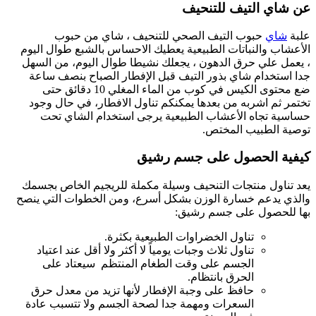
عن شاي التيف للتنحيف
علبة
شاي
حبوب التيف الصحي للتنحيف ، شاي من حبوب
الأعشاب والنباتات الطبيعية يعطيك الاحساس بالشبع طوال اليوم
، يعمل علي حرق الدهون ، يجعلك نشيطا طوال اليوم، من السهل
جدا استخدام شاي بذور التيف قبل الإفطار الصباح بنصف ساعة
ضع محتوى الكيس في كوب من الماء المغلي 10 دقائق حتى
تختمر ثم اشربه من بعدها يمكنكم تناول الافطار، في حال وجود
حساسية تجاه الأعشاب الطبيعية يرجى استخدام الشاي تحت
توصية الطبيب المختص.
كيفية الحصول على جسم رشيق
يعد تناول منتجات التنحيف وسيلة مكملة للريجيم الخاص بجسمك
والذي يدعم خسارة الوزن بشكل أسرع، ومن الخطوات التي ينصح
بها للحصول على جسم رشيق:
تناول الخضراوات الطبيعية بكثرة.
تناول ثلاث وجبات يومياً لا أكثر ولا أقل عند اعتياد
الجسم على وقت الطغام المنتظم سيعتاد على
الحرق بانتظام.
حافظ على وجبة الإفطار لأنها تزيد من معدل حرق
السعرات ومهمة جدا لصحة الجسم ولا تتسبب عادة