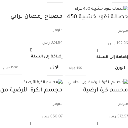
مصباح رمضان تراثي
حصالة نقود خشبية 450
(يعمل على البطارية)
غرام
متوفر
متوفر
1500 غرام
324.94
ر.س
192.96
ر.س
إضافة إلى السلة
إضافة إلى السلة
الوزن
الوزن
1500 جرام
450 جرام
مجسم كرة ارضية
مجسم الكرة الأرضية من
للمكتب – لون نحاسي
النيكل 3000 غرام
متوفر
متوفر
572.57
ر.س
650.07
ر.س