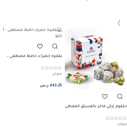
بقلاوة خضراء حافظ مصطفى –
صغير
متوفر
443.25
ر.س
إضافة إلى السلة
حلقوم تركي فاخر بالفستق المغطى
بالسكر البودرة
متوفر