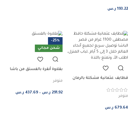
193.22
ر.س
إضافة إلى السلة
-25%
شحن مجاني
بقلاوة أنقرة بالفستق من باشا
سراي – اشترِ واحدة واحصل على
قطايف عثمانية مشكلة بالرمان
متوفر
الثانية بنصف السعر
والحليب والفستق حافظ مصطفى
– صغير
291.92
ر.س
–
437.69
ر.س
متوفر
اختر من الخيارات
679.64
ر.س
إضافة إلى السلة