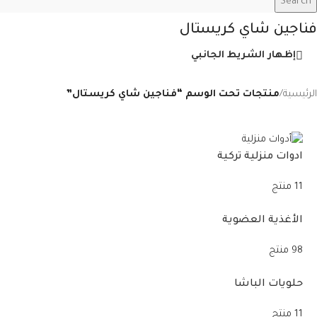
Search
فناجين شاي كريستال
إظهار الشريط الجانبي
الرئيسية
/
منتجات تحت الوسم “فناجين شاي كريستال”
ادوات منزلية تركية
11 منتج
الأغذية العضوية
98 منتج
حلويات الباشا
11 منتج