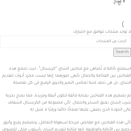
8 منتج
لا توجد منتجات تتوافق مع اختيارك.
Search
استمتع بأناقة لا تُضاهى مع فناجين الشاي “كريستال”، حيث تجمع هذه
الفناجين بين الفخامة والجمال بأبهى صورهما. إنها ليست مجرد أدوات لتقديم
الشاي، بل هي تحف فنية تعكس التميز والذوق الرفيع في كل تفصيلة.
تم تصميم هذه الفناجين بعناية فائقة لتكون أنيقة وفريدة، مما يمنح تجربة
شرب الشاي بعبق السحر والجمال. تأتي مصنوعة من الكريستال الشفاف
عالي الجودة الذي يضفي عليها لمعانًا خاصًا ورقيًا لا مثيل له.
تأتي هذه الفناجين مع مقابض مريحة لسهولة التعامل، وتصميم رفيع وأنيق
يجمع بين الأناقة والوظيفة. إنها مثالية لتقديم الشاي بأسلوب ملكي للضيوف