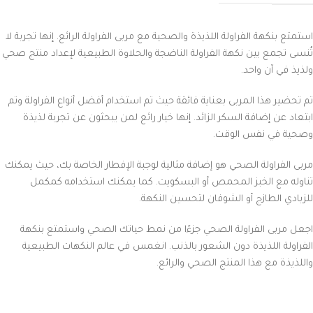
استمتع بنكهة الفراولة اللذيذة والصحية مع مربى الفراولة الرائع. إنها تجربة لا
تُنسى تجمع بين نكهة الفراولة الناضجة والحلاوة الطبيعية لإعداد منتج صحي
ولذيذ في آن واحد.
تم تحضير هذا المربى بعناية فائقة حيث تم استخدام أفضل أنواع الفراولة وتم
ابتعاد عن إضافة السكر الزائد. إنها خيار رائع لمن يبحثون عن تجربة لذيذة
وصحية في نفس الوقت.
مربى الفراولة الصحي هو إضافة مثالية لوجبة الإفطار الخاصة بك، حيث يمكنك
تناوله مع الخبز المحمص أو البسكويت. كما يمكنك استخدامه كمكمل
للزبادي الطازج أو الشوفان لتحسين النكهة.
اجعل مربى الفراولة الصحي جزءًا من نمط حياتك الصحي واستمتع بنكهة
الفراولة اللذيذة دون الشعور بالذنب. انغمس في عالم النكهات الطبيعية
واللذيذة مع هذا المنتج الصحي والرائع.