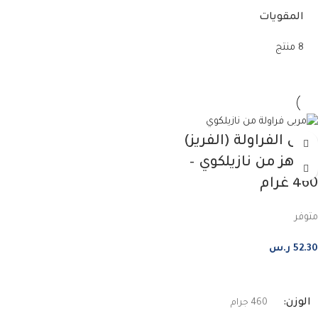
المقويات
8 منتج
مربى الفراولة (الفريز)
الجاهز من نازيلكوي –
460 غرام
متوفر
52.30
ر.س
إضافة إلى السلة
الوزن
460 جرام