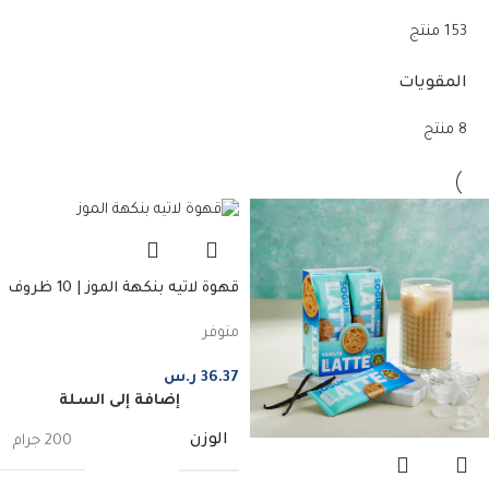
153 منتج
المقويات
8 منتج
قهوة لاتيه بنكهة الموز | 10 ظروف
متوفر
36.37
ر.س
إضافة إلى السلة
الوزن
200 جرام