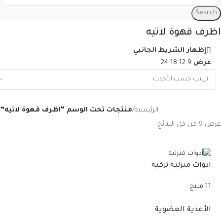
Search
اظرف قهوة لاتيه
إظهار الشريط الجانبي
عرض
9
12
18
24
الرئيسية
/
منتجات تحت الوسم “اظرف قهوة لاتيه”
عرض ⁦9⁩ من كل النتائج
ادوات منزلية تركية
11 منتج
الأغذية العضوية