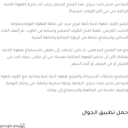
لاتيه من متجر باشا سراي. هذا المنتج المبتكر يجلب لك تجربة القهوة اللاتيه
الرائعة حتى في أكثر الأوقات انشغالًا.
تتميز اظرف قهوة لاتيه بأنها مزيج فريد من نكهة القهوة القوية ونعومة
الحليب الكريمي. فقط افتح الظرف الصغير واسكبه في الكوب، ثم أضف الماء
الساخن واستمتع بتحفة من الرغوة المثالية والنكهة الغنية.
مع هذا المنتج المدهش، لا داعي للذهاب إلى مقهى للاستمتاع بقهوة اللاتيه.
يمكنك الآن أن تحضر القهوة المثالية بنفسك في أي مكان، سواء كنت في
المنزل أو في العمل أو أثناء السفر.
استمتع بلحظات الاسترخاء والتمتع بقهوة لاتيه غنية وفاخرة مع اظرف قهوة
لاتيه من متجر باشا سراي. اجعلها رفيقة سحرية ترافقك في رحلتك اليومية
وتضيف لمسة من الرفاهية والاستمتاع إلى يومك.
حمل تطبيق الجوال