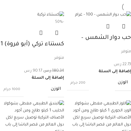
-50%
حب دوار الشمس –
كستناء تركي (أبو فروة) 1
180غرام
متوفر
كيلو
متوفر
22.73
ر.س
180.34
ر.س
90.17
ر.س
إضافة إلى السلة
إضافة إلى السلة
الوزن
200 جرام
الوزن
1000 جرام