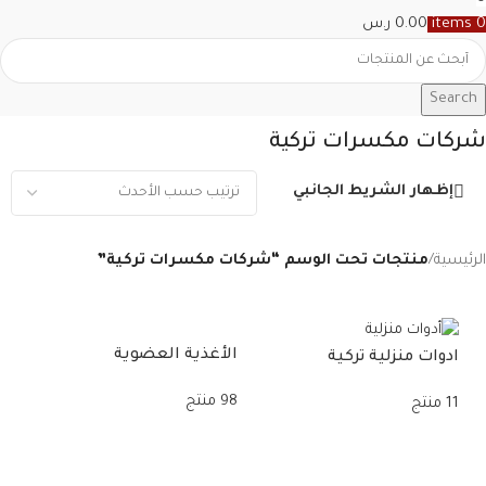
0
items
0.00
ر.س
Search
شركات مكسرات تركية
إظهار الشريط الجانبي
الرئيسية
/
منتجات تحت الوسم “شركات مكسرات تركية”
الأغذية العضوية
حلو
ادوات منزلية تركية
98 منتج
11 منتج
11 منتج