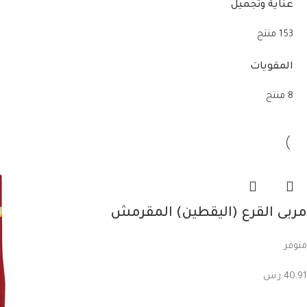
عناية وتجميل
153 منتج
المقويات
8 منتج
مربى القرع (اليقطين) المقرمش
الجاهز من نازيلكوي – 460 غرام
متوفر
40.91
ر.س