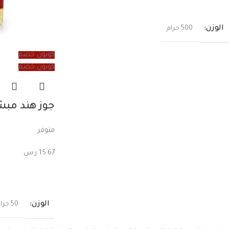
إضافة إلى السلة
الوزن
500 جرام
كوبون خصم
كوبون خصم
جوز هند مبشور ط
متوفر
15.67
ر.س
إضافة إلى السلة
الوزن
50 جرام