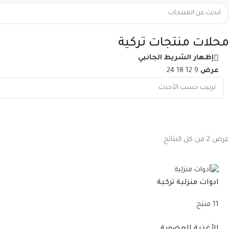
محلات منتجات تركية
إظهار الشريط الجانبي
عرض
9
12
18
24
عرض ⁦2⁩ من كل النتائج
ادوات منزلية تركية
11 منتج
الأغذية العضوية