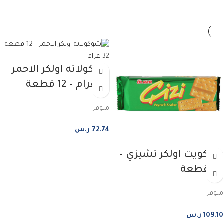
شوكولاته اولكر الاحمر
32 غرام – 12 قطعة
متوفر
72.74
ر.س
إضافة إلى السلة
بسكويت اولكر تشيزي –
24 قطعة
متوفر
109.10
ر.س