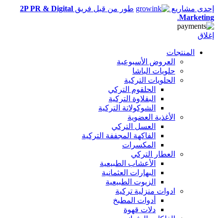
إحدى مشاريع
طور من قبل فريق
2P PR & Digital
.
Marketing
إغلاق
المنتجات
العروض الأسبوعية
حلويات الباشا
الحلويات التركية
الحلقوم التركي
البقلاوة التركية
الشوكولاتة التركية
الأغذية العضوية
العسل التركي
الفاكهة المجففة التركية
المكسرات
العطار التركي
الأعشاب الطبيعية
البهارات العثمانية
الزيوت الطبيعية
ادوات منزلية تركية
أدوات المطبخ
دلات قهوة