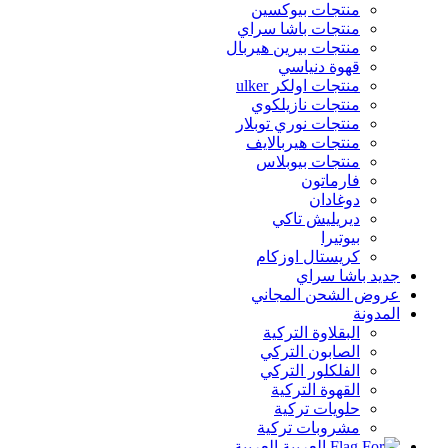
منتجات بيوكسين
منتجات باشا سراي
منتجات بيرين هيربال
قهوة دنياسي
منتجات اولكر ulker
منتجات نازيلكوي
منتجات نوري توبلار
منتجات هيربالايف
منتجات بيوبلاس
فارماتون
دوغادان
ديريليش تاكي
بيوتيرا
كريستال اوزكام
جديد باشا سراي
عروض الشحن المجاني
المدونة
البقلاوة التركية
الصابون التركي
الفلكلور التركي
القهوة التركية
حلويات تركية
مشروبات تركية
العربية