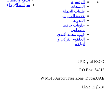
الدفع والضمان
الرئيسية
سياسة الإرجاع
المنتجات
طلبات الجملة
خدمة الفانوس
المدونة
حلويات حافظ
مصطفى
قهوة محمد أفندي
الحلقوم التركي و
أنواعه
2P Digital FZCO
P.O.Box: 54813
W M015 Airport Free Zone. Dubai.UAE.
اشترك معنا