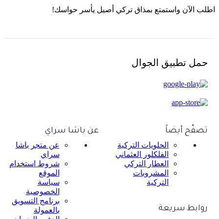
اطلب الآن واستمتع بمذاق تركي أصيل يأسر حواسك!
حمل تطبيق الجوال
تصفّح أيضاً
عن باشا سراي
الحلويات التركية
عن متجر باشا
الفلكلور العثماني
سراي
العطار التركي
شروط استخدام
المشروبات
الموقع
التركية
سياسة
الخصوصية
برنامج التسويق
روابط سريعة
بالعمولة