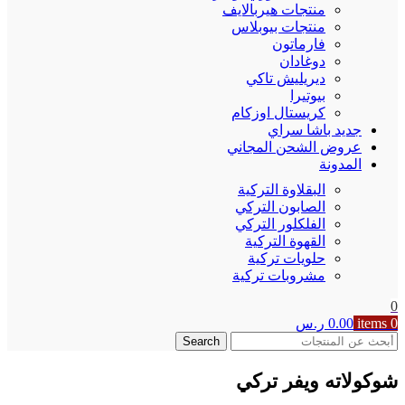
منتجات هيربالايف
منتجات بيوبلاس
فارماتون
دوغادان
ديريليش تاكي
بيوتيرا
كريستال اوزكام
جديد باشا سراي
عروض الشحن المجاني
المدونة
البقلاوة التركية
الصابون التركي
الفلكلور التركي
القهوة التركية
حلويات تركية
مشروبات تركية
0
0
items
0.00
ر.س
Search
شوكولاته ويفر تركي