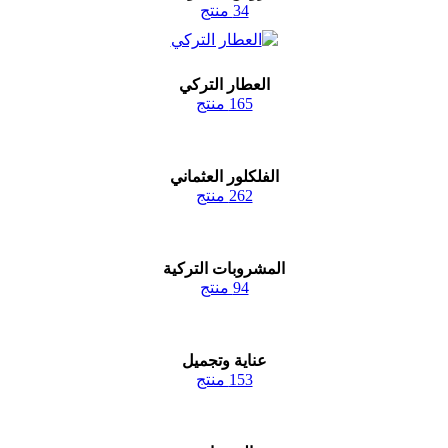
34 منتج
العطار التركي
165 منتج
الفلكلور العثماني
262 منتج
المشروبات التركية
94 منتج
عناية وتجميل
153 منتج