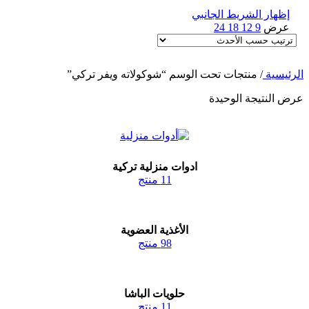
إظهار الشريط الجانبي
عرض
9
12
18
24
الرئيسية
/
منتجات تحت الوسم “شوكولاته ويفر تركي”
عرض النتيجة الوحيدة
ادوات منزلية تركية
11 منتج
الأغذية العضوية
98 منتج
حلويات الباشا
11 منتج