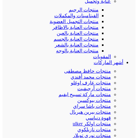
عناية وتجميل
منتجات الرجيم
الفيتامينات والمكملات
منتجات التجميل العضوية
منتجات العناية بالاظافر
منتجات العناية بالعين
منتجات العناية بالجسم
منتجات العناية بالشعر
منتجات العناية بالوجه
المقويات
أشهر الماركات
منتجات حافظ مصطفى
منتجات محمد أفندي
منتجات عارف اوغلو
منتجات أرجيفيت
منتجات ماركة تسبيح ايفيم
منتجات بيوكسين
منتجات باشا سراي
منتجات بيرين هيربال
قهوة دنياسي
منتجات اولكر ulker
منتجات نازيلكوي
منتجات نوري توبلار