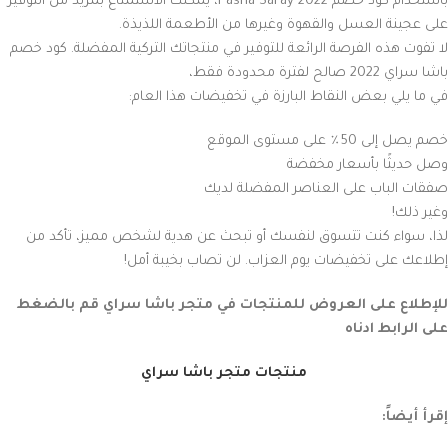
باستخدام كود خصم Pasha Saray 2022، يمكنك الاستمتاع بمزيد من التوفير
على عجينة العسل والقهوة وغيرها من الأطعمة اللذيذة.
لا تفوت هذه الفرصة الرائعة للتوفير في منتجاتك التركية المفضلة. كود خصم
باشا سراي 2022 صالح لفترة محدودة فقط،
في ما يلي بعض النقاط البارزة في تخفيضات هذا العام:
خصم يصل إلى 50٪ على مستوى الموقع
وصل حديثًا بأسعار مخفضة
صفقات الباب على العناصر المفضلة لديك
وغير ذلك!
لذا، سواء كنت تتسوق لنفسك أو تبحث عن هدية لشخص مميز، تأكد من
إطلاعك على تخفيضات يوم العزاب. لن تصاب بخيبة أمل!
للإطلاع على العروض للمنتجات في متجر باشا سراي قم بالضغط
على الرابط ادناه
منتجات متجر باشا سراي
إقرأ أيضاً: