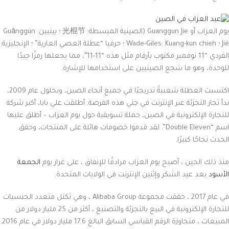
يوم العزاب أو Guanggun Jie (الصينية المبسطة: 光棍节 ؛ بينيين: Guānggùn
Jié ؛ Wade-Giles: Kuang-kun chieh ؛ حرفيا “عطلة العصي العارية” ؛ الإنجليزية:
الفردي “11 نوفمبر مكتوب بأرقام مثل هذه “11-11″، مما يجعلها رمزًا جيدًا
للوحدة، وهو ما شجع الصينيين على استخدامها للإشارة.
اكتسبت العطلة شعبيةً تدريجيًا في جميع أنحاء الصين، وبحلول عام 2009،
بدأ تجار التجزئة عبر الإنترنت في جني هذه الفرصة. أطلقت علي بابا، أكبر شركة
للتجارة الإلكترونية في الصين، حملة تسويقية حول يوم العزاب – أطلق عليها
اسم “Double Eleven”. لقد قدموا خصومات هائلة على المنتجات، وحقق
الحدث نجاحًا كبيرًا.
منذ ذلك الحين ، أصبح يوم العزاب مرادفًا للإنفاق ، على غرار يوم
الجمعة
الأسود
بعد عيد الشكر وإثنين الإنترنت في الولايات المتحدة.
في عام 2017 ، حققت مجموعة Alibaba Group ، وهي تكتل متعدد الجنسيات
للتجارة الإلكترونية في البيع بالتجزئة والتصنيع ، أكثر من 25 مليار دولار من
المبيعات ، متجاوزة الرقم القياسي السابق البالغ 17.6 مليار دولار في عام 2016.