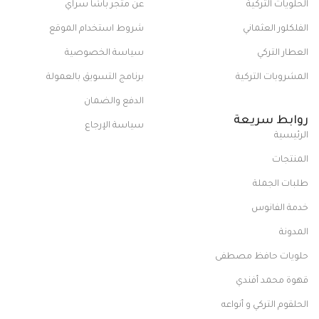
الحلويات التركية
عن متجر باشا سراي
الفلكلور العثماني
شروط استخدام الموقع
العطار التركي
سياسة الخصوصية
المشروبات التركية
برنامج التسويق بالعمولة
الدفع والضمان
روابط سريعة
سياسة الإرجاع
الرئيسية
المنتجات
طلبات الجملة
خدمة الفانوس
المدونة
حلويات حافظ مصطفى
قهوة محمد أفندي
الحلقوم التركي و أنواعه