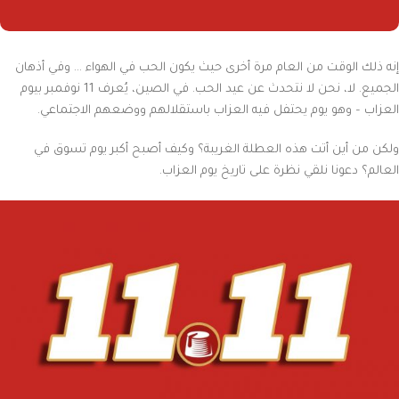
إنه ذلك الوقت من العام مرة أخرى حيث يكون الحب في الهواء … وفي أذهان
الجميع. لا، نحن لا نتحدث عن عيد الحب. في الصين، يُعرف 11 نوفمبر بيوم
العزاب – وهو يوم يحتفل فيه العزاب باستقلالهم ووضعهم الاجتماعي.
ولكن من أين أتت هذه العطلة الغريبة؟ وكيف أصبح أكبر يوم تسوق في
العالم؟ دعونا نلقي نظرة على تاريخ يوم العزاب.