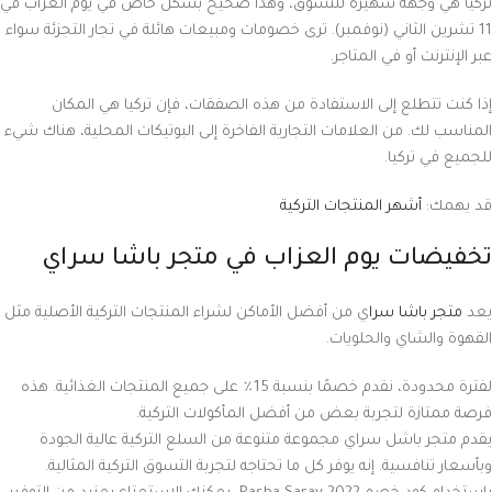
تركيا هي وجهة شهيرة للتسوق، وهذا صحيح بشكل خاص في يوم العزاب في
11 تشرين الثاني (نوفمبر). ترى خصومات ومبيعات هائلة في تجار التجزئة سواء
عبر الإنترنت أو في المتاجر.
إذا كنت تتطلع إلى الاستفادة من هذه الصفقات، فإن تركيا هي المكان
المناسب لك. من العلامات التجارية الفاخرة إلى البوتيكات المحلية، هناك شيء
للجميع في تركيا.
قد يهمك:
أشهر المنتجات التركية
تخفيضات يوم العزاب في متجر باشا سراي
يعد
متجر باشا سرا
ي من أفضل الأماكن لشراء المنتجات التركية الأصلية مثل
القهوة والشاي والحلويات.
لفترة محدودة، نقدم خصمًا بنسبة 15٪ على جميع المنتجات الغذائية. هذه
فرصة ممتازة لتجربة بعض من أفضل المأكولات التركية.
يقدم متجر باشل سراي مجموعة متنوعة من السلع التركية عالية الجودة
وبأسعار تنافسية. إنه يوفر كل ما تحتاجه لتجربة التسوق التركية المثالية.