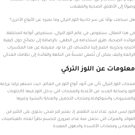
وصولًا إلى الأطباق الصحية والمقبلات.
هل تساءلت يومًا عن سر جاذبية اللوز التركي وما يميزه عن الأنواع الأخرى؟
في هذا المقال، سنغوص في عالم اللوز التركي، نستعرض أنواعه المختلفة،
فوائده الصحية، طرق استخدامه في الطهي، بالإضافة إلى نصائح حول كيفية
اختياره وتخزينه. انضم إلينا لاكتشاف كل ما تود معرفته عن هذا المكسرات
الرائعة وكيف يمكن أن تُضفي لمسةً من النكهة والفائدة إلى نظامك الغذائي.
معلومات عن اللوز التركي
منتجات اللوز التركي تأتي من أجود أنواع اللوز في العالم، حيث تشتهر تركيا بزراعة
اللوز وصناعة العديد من الأغذية والمنتجات التي يدخل اللوز فيها كالحلويات
والمشروبات والشوكولاته ومنتجات التجميل والعناية بالبشرة وغيرها.
اللوز ليس مجرد غذاء لذيذ الطعم، إذ يعتبر كنز صحي يحتوي على الكثير من
الفوائد والميزات التي تجعل منه غذاء ضروري للجسم نظراً لغناه بالفيتامينات
والمعادن ومضادات الأكسدة والدهون المفيدة.