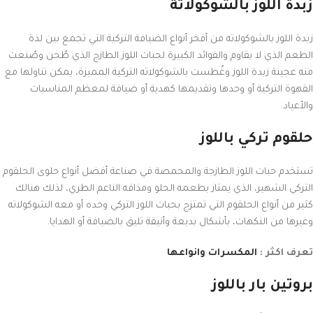
زبدة اللوز بالشوكولاتة
زبدة اللوز بالشوكولاته من أفخر أنواع الضيافة التركية التي تجمع بين لذة
الطعم الذي لا يقاوم والفوائد الكبيرة لحبات اللوز الطازج الذي طُحن وصُنعت
منه عجينة زبدة اللوز وغُطست بالشوكولاته التركية المميزة، يمكن تناولها مع
القهوة التركية أو وحدها وتقديمها كهدية أو ضيافة لمعظم المناسبات
والأعياد.
حلقوم تركي باللوز
تستخدم حبات اللوز الطازجة والمحمصة في صناعة أفضل أنواع حلوى الحلقوم
التركي الشهير، الذي يمتاز بطعمه الحلو ومذاقه الناعم الطري، لذلك هنالك
كثير من أنواع الحلقوم التي تمتزج بحبات اللوز التركي وحده أو معه الشوكولاته
وغيرها من النكهات، بأشكال بديعة وأنيقة تليق بالضيافة أو الهدايا.
تعرف اكثر :
المكسرات وانواعها
بروتين بار باللوز