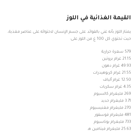
القيمة الغذائية في اللوز
يمتاز اللوز بأنه غني بالفوائد على جسم الإنسان لاحتوائه على عناصر مغذية،
حيث تحتوي كل 100 غ من اللوز على:
579 سعرة حرارية
21.15 غرام بروتين
49.93 غرام دهون
21.55 غرام كربوهيدرات
12.50 غرام ألياف
4.35 غرام سكريات
269 مليغرام كالسيوم
3.71 مليغرام حديد
270 مليغرام مغنيسيوم
481 مليغرام فوسفور
733 مليغرام بوتاسيوم
25.63 مليغرام فيتامين هـ