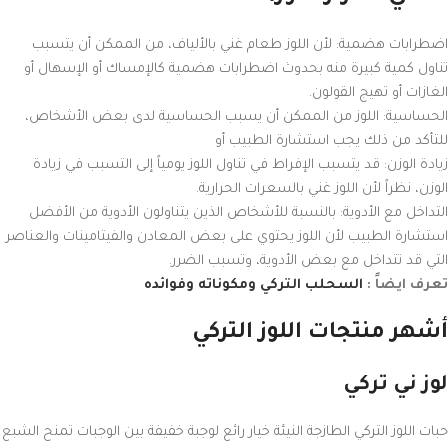
اضطرابات هضمية: لأن اللوز طعام غني بالألياف، من الممكن أن يتسبب
تناول كمية كبيرة منه بحدوث اضطرابات هضمية كالإمساك أو الإسهال أو
الغازات أو تهيج القولون.
الحساسية: اللوز من الممكن أن يسبب الحساسية لدى بعض الأشخاص،
للتأكد من ذلك يجب استشارة الطبيب أو
زيادة الوزن: قد يتسبب الإفراط في تناول اللوز يومياً إلى التسبب في زيادة
الوزن، نظراً لأن اللوز غني بالسعرات الحرارية.
التداخل مع الأدوية: بالنسبة للأشخاص الذين يتناولون الأدوية من الأفضل
استشارة الطبيب لأن اللوز يحتوي على بعض المعادن والفيتامينات والعناصر
التي قد تتداخل مع بعض الأدوية، وتسبب الضرر.
تعرف ايضاً :
السحلب التركي ومكوناته وفوائده
أشهر منتجات اللوز التركي
لوز ني تركي
حبات اللوز التركي الطازجة النيئة خيار رائع لوجبة خفيفة بين الوجبات تمنح الشبع