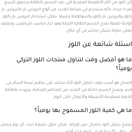
لأن اللوز من أكثر الأطعمة المغذية التي تمد الجسم بالطاقة وشعور الشبع
لمدة جيدة، فأنه يستخدم في صناعة العديد من أنواع البروتين بار كالبروتين بار
باللوز والبروتين بار باللوز والشوكولاتة وغيرها. يمكن استخدام البروتين بار باللوز
كوجبة خفيفة لمنح الجسم الطاقة اللازمة وهو خيار مناسب للرياضين، ومغلف
يمكن تناوله بشكل مباشر في أي مكان.
اسئلة شائعة عن اللوز
ما هو أفضل وقت لتناول منتجات اللوز التركي
يومياً؟
الصباح هو أنسب وقت لتناول اللوز لأنه يساعد على تنظيم نسبة السكر في
الدم، ويمنح الجسم حاجته من العديد من العناصر الغذائية، ويزوده بالطاقة
اللازمة لممارسة الأنشطة والأعمال خلال اليوم.
ما هي كمية اللوز المسموح بها يومياً؟
ينصح بتناول اللوز باعتدال دون إفراط، يمكن تناول بضعة حبات كل يوم وتصل
إلى حوالي 23 حبة لوز في اليوم كحد أقصى.