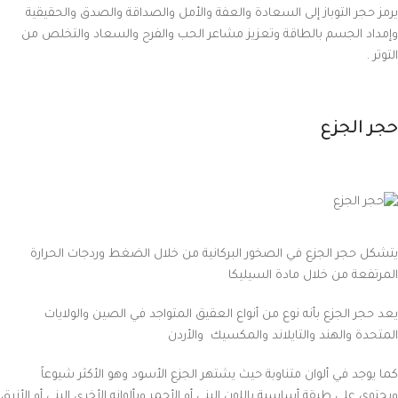
يرمز حجر التوباز إلى السعادة والعفة والأمل والصداقة والصدق والحقيقية
وإمداد الجسم بالطاقة وتعزيز مشاعر الحب والفرح والسعاد والتخلص من
التوتر .
حجر الجزع
يتشكل حجر الجزع في الصخور البركانية من خلال الضغط وردجات الحرارة
المرتفعة من خلال مادة السيليكا
يعد حجر الجزع بأنه نوع من أنواع العقيق المتواجد في الصين والولايات
المتحدة والهند والتايلاند والمكسيك والأردن
كما يوجد في ألوان متناوبة حيث يشتهر الجزع الأسود وهو الأكثر شيوعاً
ويحتوي على طبقة أساسية باللون البني أو الأحمر وبألوانه الأخرى البني أو الأزرق