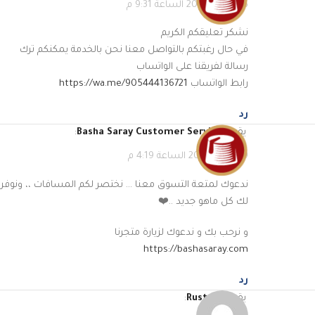
25 فبراير، 2023 الساعة 9:31 م
نشكر تعليقكم الكريم
في حال رغبتكم بالتواصل معنا نحن بالخدمة يمكنكم ترك
رسالة لفريقنا على الواتساب
رابط الواتساب
https://wa.me/905444136721
رد
يقول
Basha Saray Customer Service
:
9 مارس، 2023 الساعة 4:19 م
ندعوك لمتعة التسوق معنا … نختصر لكم المسافات ،، ونوفر
لك كل ماهو جديد ..❤️
و نرحب بك و ندعوك لزيارة متجرنا
https://bashasaray.com
رد
يقول
Rustum
: