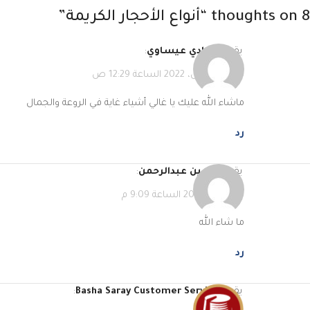
8 thoughts on “
أنواع الأحجار الكريمة
”
يقول
الهادي عيساوي
:
28 أغسطس، 2022 الساعة 12:29 ص
ماشاء الله عليك يا غالي أشياء غاية في الروعة والجمال
رد
يقول
ياسين عبدالرحمن
:
25 فبراير، 2023 الساعة 9:09 م
ما شاء الله
رد
يقول
Basha Saray Customer Service
: