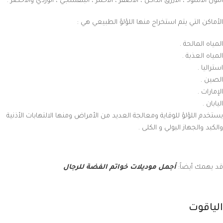
اللون الأسود ، الأزرق الداكن ، الأصفر ، الأحمر ، البنفسجي ، الوردي والأخضر .
الأماكن التي يتم استخراج منها اللؤلؤ الطبيعي هي :
المياه المالحة .
المياه العذبة .
استراليا .
الصين .
الإمارات .
اليابان .
يستخدم اللؤلؤ للوقاية ومعالجة العديد من الأمراض ومنها الالتهابات الأذنية
والكبد والجهاز البولي و الكلى .
قد يهمك أيضاً:
أجمل موديلات خواتم الفضة للرجال
الياقوت