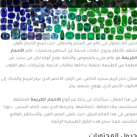
تخيل أنك تتجول في عالم من السحر والجمال، حيث تُشع الأحجار بألوان
تخطف الأنظار وتروي حكايات قديمة عن أساطير وحضارات. عالم
الأحجار
الكريمة
هو عالم مليء بالغموض والأناقة، يفتح أبوابه لكل من يبحث عن
قطعة من الطبيعة تحتفظ بداخلها بطاقات قديمة، وإشراقات تبهر القلوب.
فلكل حجر كريم سحره الخاص، من الزمرد الأخضر الذي يرمز للربيع والحياة، إلى
الياقوت الأحمر الذي يتوهج بشغف ونار.
في هذا المقال، سنأخذك في رحلة عبر أنواع
الأحجار الكريمة
المختلفة،
نستكشف معًا جمالها، خصائصها، وتاريخها الذي يمتد لآلاف السنين. دعونا
نغوص في هذا العالم البراق، حيث يلتقي العلم بالفن، والأساطير بالواقع،
لتكتشف معنا سحر هذه الكنوز الطبيعية الرائعة.
جدول المحتويات