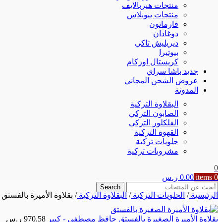
منتجات هيربالايف
منتجات بيوبلاس
فارماتون
دوغادان
ديريليش تاكي
بيوتيرا
كريستال اوزكام
جديد باشا سراي
عروض الشحن المجاني
المدونة
البقلاوة التركية
الصابون التركي
الفلكلور التركي
القهوة التركية
حلويات تركية
مشروبات تركية
0
0
items
0.00
ر.س
Search
الرئيسية
/
الحلويات التركية
/
البقلاوة التركية
/
بقلاوة الأميرة بالفس
بقلاوة الأميرة الصغيرة بالفستق حافظ مصطفى - كبير
970.58
ر.س