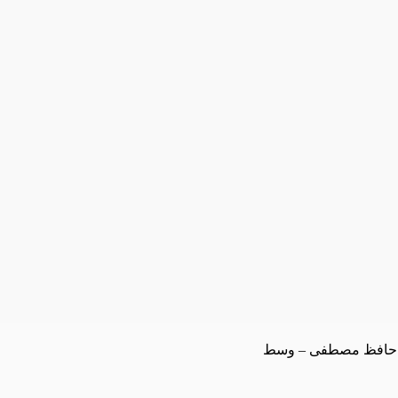
تق حافظ مصطفى – وسط