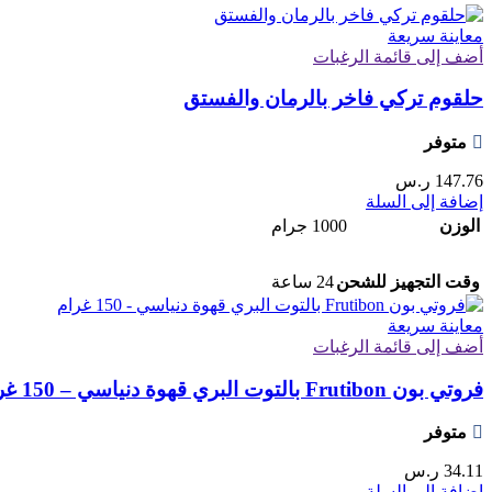
معاينة سريعة
أضف إلى قائمة الرغبات
حلقوم تركي فاخر بالرمان والفستق
متوفر
147.76
ر.س
إضافة إلى السلة
الوزن
1000 جرام
وقت التجهيز للشحن
24 ساعة
معاينة سريعة
أضف إلى قائمة الرغبات
فروتي بون Frutibon بالتوت البري قهوة دنياسي – 150 غرام
متوفر
34.11
ر.س
إضافة إلى السلة