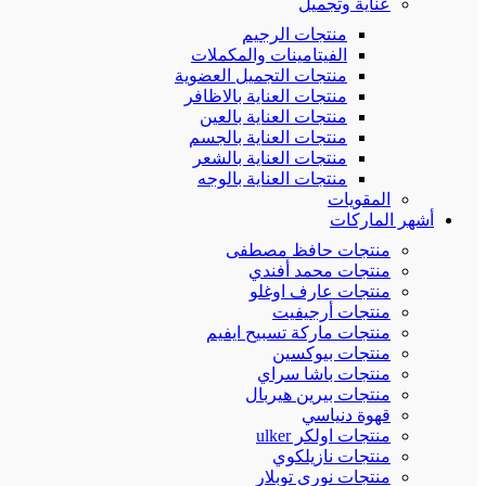
عناية وتجميل
منتجات الرجيم
الفيتامينات والمكملات
منتجات التجميل العضوية
منتجات العناية بالاظافر
منتجات العناية بالعين
منتجات العناية بالجسم
منتجات العناية بالشعر
منتجات العناية بالوجه
المقويات
أشهر الماركات
منتجات حافظ مصطفى
منتجات محمد أفندي
منتجات عارف اوغلو
منتجات أرجيفيت
منتجات ماركة تسبيح ايفيم
منتجات بيوكسين
منتجات باشا سراي
منتجات بيرين هيربال
قهوة دنياسي
منتجات اولكر ulker
منتجات نازيلكوي
منتجات نوري توبلار