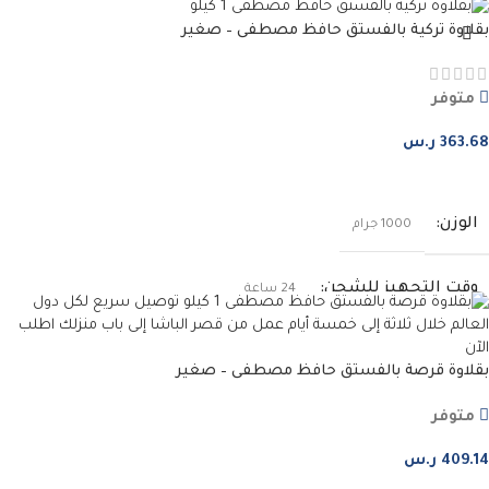
بقلاوة تركية بالفستق حافظ مصطفى – صغير
متوفر
363.68
ر.س
إضافة إلى السلة
الوزن
1000 جرام
وقت التجهيز للشحن
24 ساعة
بقلاوة قرصة بالفستق حافظ مصطفى – صغير
متوفر
409.14
ر.س