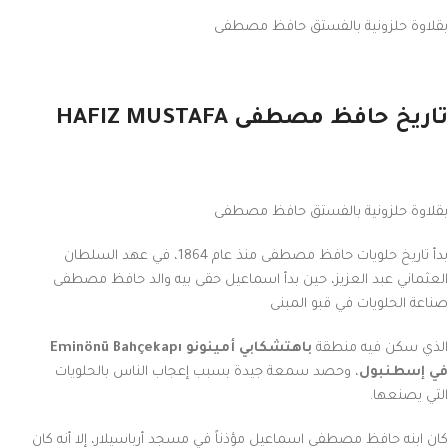
بقلاوة حلزونية بالفستق حافظ مصطفى
تاريخ حافظ مصطفى HAFIZ MUSTAFA
بقلاوة حلزونية بالفستق حافظ مصطفى
بدأ تاريخ حلويات حافظ مصطفى منذ عام 1864، في عهد السلطان
العثماني عبد العزيز، حين بدأ اسماعيل حقى بيه والد حافظ مصطفى
صناعة الحلويات في قبو المبنى
الذي سكن فيه منطقة
باهتشكابي أمينونو Eminönü Bahçekapı
في إسطنبول
، وحصد سمعة جيدة بسبب إعجاب الناس بالحلويات
التي يصنعها.
كان ابنه حافظ مصطفى اسماعيل مؤذناً في مسجد أرباسيلار، إلا أنه كان