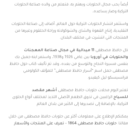
أيضاً يحب مجال الحلويات ويهتم به، فتعلم من والده صناعة الحلويات
التركية وصار يساعده،
واستثمر انتشار الحلويات التركية حول العالم، أضاف إلى صناعة الحلويات
التقليدية، إنتاج القهوة والشاي والشوكولاته وراحة الحلقوم وغيرها من
المنتجات التي انتشرت في مختلف البلدان.
نال حافظ مصطفى
11 ميدالية في مجال صناعة المعجنات
والحلويات في أوروبا
بين عامي 1926 و1938، واستمر ابنه جميل بك
بنفس مسيرة النجاح والتوسع من بعده، وقد تم تأليف كتاب حول حافظ
مصطفى حمل اسم “أسرار حافظ مصطفى” للمؤلف الكولومبي
فرانسيسكو ليل كيفيدو.
تعتبر اليوم محلات حلويات حافظ مصطفى
أشهر مقصد
للسياح
الراغبين في تذوق الطعم الأصلي اللذيذ لمختلف أنواع الحلوى
التركية، بالإضافة إلى تصديرها إلى الكثير من بلدان العالم.
يمكنكم الإطلاع على معلومات أكثر عن حلويات حافظ مصطفى من خلال
مقالنا:
حلويات حافظ مصطفى 1864 – تعرف على المنتجات والأسعار