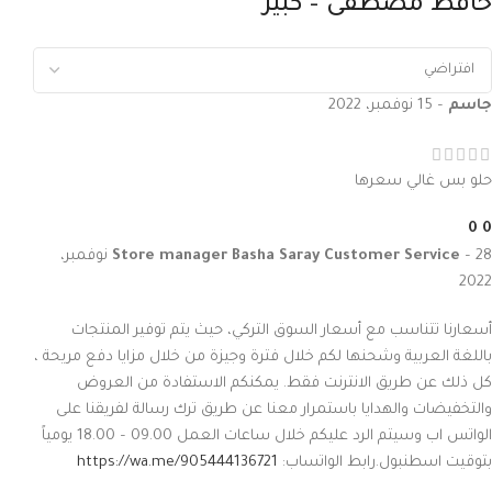
حافظ مصطفى – كبير
جاسم
–
15 نوفمبر، 2022
حلو بس غالي سعرها
0
0
–
Basha Saray Customer Service
Store manager
28 نوفمبر،
2022
أسعارنا تتناسب مع أسعار السوق التركي، حيث يتم توفير المنتجات
باللغة العربية وشحنها لكم خلال فترة وجيزة من خلال مزايا دفع مريحة ،
كل ذلك عن طريق الانترنت فقط. يمكنكم الاستفادة من العروض
والتخفيضات والهدايا باستمرار معنا عن طريق ترك رسالة لفريقنا على
الواتس اب وسيتم الرد عليكم خلال ساعات العمل 09.00 – 18.00 يومياً
بتوقيت اسطنبول.رابط الواتساب:
https://wa.me/905444136721