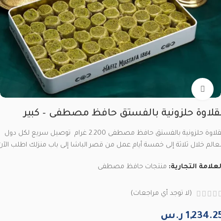
Click to enlarge
قلاوة حلزونية بالفستق حافظ مصطفى – كبير
بقلاوة حلزونية بالفستق حافظ مصطفى 2.200 غرام توصيل سريع لكل دول
لعالم خلال ثلاثة إلى خمسة أيام عمل من قصر الباشا إلى باب منزلك اطلب الآن
لعلامة التجارية:
منتجات حافظ مصطفى
(لا توجد أي مراجعات)
1,234.2
ر.س