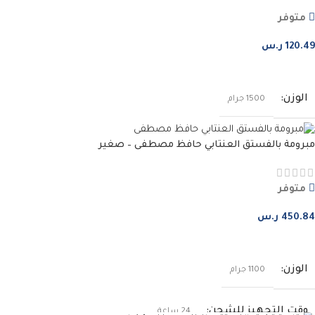
متوفر
120.49
ر.س
إضافة إلى السلة
الوزن
1500 جرام
مبرومة بالفستق العنتابي حافظ مصطفى – صغير
متوفر
450.84
ر.س
إضافة إلى السلة
الوزن
1100 جرام
وقت التجهيز للشحن
24 ساعة