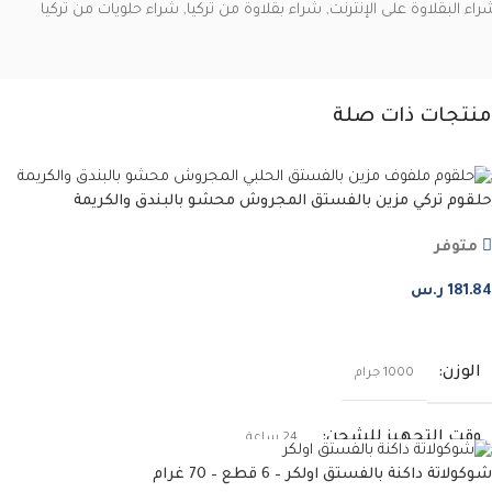
راء البقلاوة على الإنترنت
,
شراء بقلاوة من تركيا
,
شراء حلويات من تركيا
منتجات ذات صلة
حلقوم تركي مزين بالفستق المجروش محشو بالبندق والكريمة
متوفر
181.84
ر.س
إضافة إلى السلة
الوزن
1000 جرام
وقت التجهيز للشحن
24 ساعة
شوكولاتة داكنة بالفستق اولكر – 6 قطع – 70 غرام