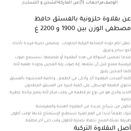
الوصف
مراجعات (1)
عن الماركة
الشحن و التسليم
عن بقلاوة حلزونية بالفستق حافظ
مصطفى الوزن بين 1900 و 2200 غ
ننقل لكم جودة الصناعة التركية للحلويات. ونضمن تجربة فريدة تأخذك
لجو ساحر وعريق.
عندما تغمس الشوكة في هذه البقلاوة أو تقضمها، ستسمع صوت
قرمشة ممتع قبل أن تبلعها، إنه صوت رقة العجين وجودة طهيه لأنه
كلما العجين رقيق
كلما أصبحت البقلاوة ألذ وأذكى في الطعم ، وخاصة المحشوة بالفستق.
تحتوي الطبقة الوسطى على كمية كبيرة من الفستق المطحون
اللذيذ.والذي هو من نوع تم قطعه في وقت مبكر لأنه يتميز برائحة عطرية
خاصة.
تتكون من شرائح عديدة من البقلاوة الهشة والمقرمشة.
تترك طعماً لذيذا في الفم لفترة تستطيع الإستمتاع بلذتها لوقت أطول.
طريقة تعبئة المنتج تحفظ نضارته لأطول وقت حتى آخر قطعة.
أصل البقلاوة التركية