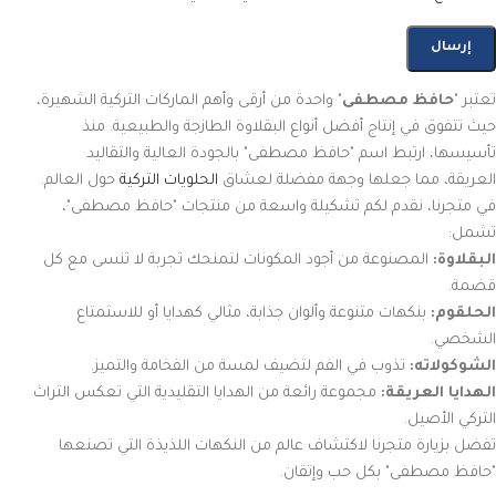
تعتبر "
حافظ مصطفى
" واحدة من أرقى وأهم الماركات التركية الشهيرة،
حيث تتفوق في إنتاج أفضل أنواع البقلاوة الطازجة والطبيعية. منذ
تأسيسها، ارتبط اسم "حافظ مصطفى" بالجودة العالية والتقاليد
العريقة، مما جعلها وجهة مفضلة لعشاق
الحلويات التركية
حول العالم.
في متجرنا، نقدم لكم تشكيلة واسعة من منتجات "حافظ مصطفى"،
تشمل:
البقلاوة:
المصنوعة من أجود المكونات لتمنحك تجربة لا تنسى مع كل
قضمة.
الحلقوم:
بنكهات متنوعة وألوان جذابة، مثالي كهدايا أو للاستمتاع
الشخصي.
الشوكولاته:
تذوب في الفم لتضيف لمسة من الفخامة والتميز.
الهدايا العريقة:
مجموعة رائعة من الهدايا التقليدية التي تعكس التراث
التركي الأصيل.
تفضل بزيارة متجرنا لاكتشاف عالم من النكهات اللذيذة التي تصنعها
"حافظ مصطفى" بكل حب وإتقان.