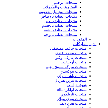
منتجات الرجيم
الفيتامينات والمكملات
منتجات التجميل العضوية
منتجات العناية بالاظافر
منتجات العناية بالعين
منتجات العناية بالجسم
منتجات العناية بالشعر
منتجات العناية بالوجه
المقويات
أشهر الماركات
منتجات حافظ مصطفى
منتجات محمد أفندي
منتجات عارف اوغلو
منتجات أرجيفيت
منتجات ماركة تسبيح ايفيم
منتجات بيوكسين
منتجات باشا سراي
منتجات بيرين هيربال
قهوة دنياسي
منتجات اولكر ulker
منتجات نازيلكوي
منتجات نوري توبلار
منتجات هيربالايف
منتجات بيوبلاس