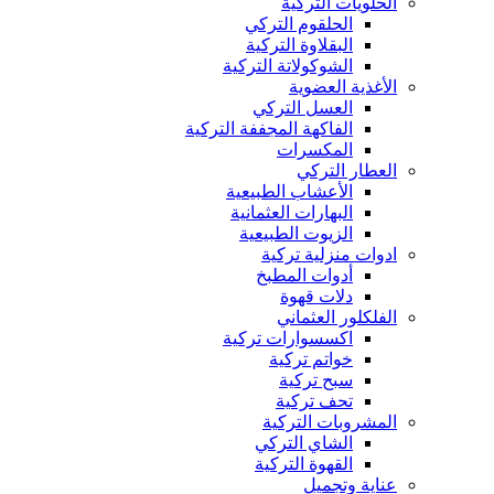
الحلويات التركية
الحلقوم التركي
البقلاوة التركية
الشوكولاتة التركية
الأغذية العضوية
العسل التركي
الفاكهة المجففة التركية
المكسرات
العطار التركي
الأعشاب الطبيعية
البهارات العثمانية
الزيوت الطبيعية
ادوات منزلية تركية
أدوات المطبخ
دلات قهوة
الفلكلور العثماني
اكسسوارات تركية
خواتم تركية
سبح تركية
تحف تركية
المشروبات التركية
الشاي التركي
القهوة التركية
عناية وتجميل