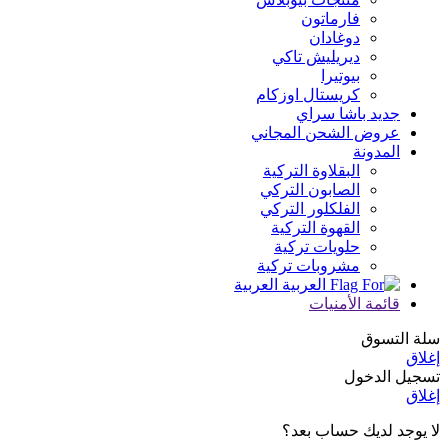
فارماتون
دوغادان
ديريليش تاكي
بيوتيرا
كريستال اوزكام
جديد باشا سراي
عروض الشحن المجاني
المدونة
البقلاوة التركية
الصابون التركي
الفلكلور التركي
القهوة التركية
حلويات تركية
مشروبات تركية
العربية
قائمة الأمنيات
سلة التسوق
إغلاق
تسجيل الدخول
إغلاق
لا يوجد لديك حساب بعد؟