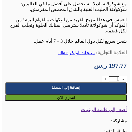
مع شوكولاتة تاديلا ، ستحصل على أفضل ما في العالمين:
شوكولاتة الحليب الغنية بالبندق المحمص المقرمش.
انغمس في هذا المزيج الفريد من النكهات والقوام اليوم! من
المؤكد أن شوكولاتة تاديلا سترضي أسنانك الحلوة وتجلب الفرح
لكل قضمة.
شحن سريع لكل دول العالم خلال 3 – 7 أيام عمل.
العلامة التجارية:
منتجات اولكر ulker
197.77
ر.س
كمية شوكولاتة تاديلا Tadelle محشية بالبندق - 20 قطعة
إضافة إلى السلة
اشتري الآن
أضف إلى قائمة الرغبات
مشاركة:
طرق الدفع: